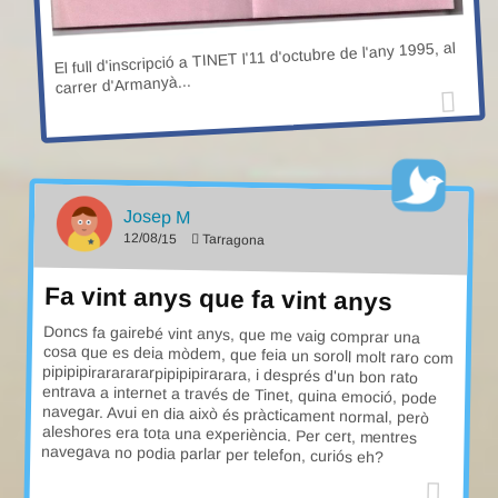
El full d'inscripció a TINET l'11 d'octubre de l'any 1995, al
carrer d'Armanyà...
Josep M
12/08/15
Tarragona
Fa vint anys que fa vint anys
Doncs fa gairebé vint anys, que me vaig comprar una
cosa que es deia mòdem, que feia un soroll molt raro com
pipipipirararararpipipipirarara, i després d'un bon rato
entrava a internet a través de Tinet, quina emoció, pode
navegar. Avui en dia això és pràcticament normal, però
aleshores era tota una experiència. Per cert, mentres
navegava no podia parlar per telefon, curiós eh?