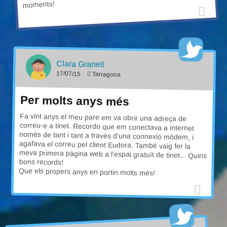
moments!
Clara Granell
17/07/15
Tarragona
Per molts anys més
Fa vint anys el meu pare em va obrir una adreça de
correu-e a tinet. Recordo que em conectava a internet
només de tant i tant a través d'una connexió mòdem, i
agafava el correu pel client Eudora. També vaig fer la
meva primera pàgina web a l'espai gratuït de tinet... Quins
bons records!
Que els propers anys en portin molts més!