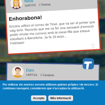
Neus
Tortosa
15/07/15
Enhorabona!
Encara utilitzo el correu de Tinet, que va ser el primer que
vaig tenir. Recordo que me va fer una sensació d'emoció
poder enviar-me correus amb la meva filla que estava
estudiant a Barcelona. Ja fa 16 anys...
Felicitats!
Dani
14/07/15
Cambrils
Per millorar els nostres serveis utilitzem galetes pròpies i de tercers. Si
Piiiiiiiiiip
continueu navegant, considerem que n’accepteu la utilització.
Tinet per a mi va ser en primer lloc d'accés a internet.
Estirar 10 metres de cable telefònic que anaven des de la
meva habitació fins al telèfon de casa, i la litúrgia de la
Accepto
Més informació