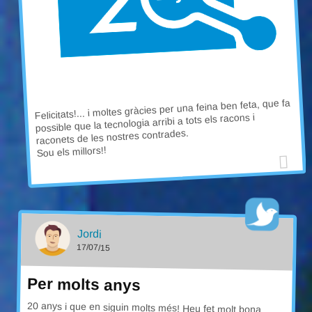
Felicitats!... i moltes gràcies per una feina ben feta, que fa
possible que la tecnologia arribi a tots els racons i
raconets de les nostres contrades.
Sou els millors!!
Jordi
17/07/15
Per molts anys
20 anys i que en siguin molts més! Heu fet molt bona
feina, acostant internet a la població. Recordo
especialment quan vaig poder tenir el correu amb el .cat .
Em va fer molta il·lusió pel reconeixement que significava