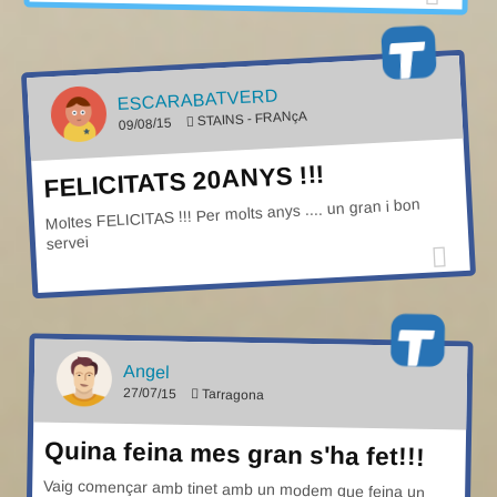
ESCARABATVERD
STAINS - FRANçA
09/08/15
FELICITATS 20ANYS !!!
Moltes FELICITAS !!! Per molts anys .... un gran i bon
servei
Angel
27/07/15
Tarragona
Quina feina mes gran s'ha fet!!!
Vaig començar amb tinet amb un modem que feina un
soroll increible i conectant-me una poca estona cada dia
perque costava un dineral la conexió. Al 97 vaig fer una
web personal de la familia on explicava les meves aficions
mentre feina temps pel biberó de la 1 de la matinada de la
meva filla acabada de nèixer(i ja en te 18!!). Que nou era