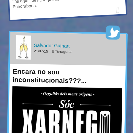
Enhorabona.
Salvador Guinart
21/07/15
Tarragona
Encara no sou
inconstitucionals???...