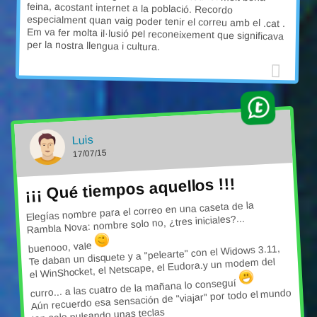
per la nostra llengua i cultura.
Luis
17/07/15
¡¡¡ Qué tiempos aquellos !!!
Elegías nombre para el correo en una caseta de la
Rambla Nova: nombre solo no, ¿tres iniciales?...
buenooo, vale
Te daban un disquete y a "pelearte" con el Widows 3.11,
el WinShocket, el Netscape, el Eudora.y un modem del
curro... a las cuatro de la mañana lo conseguí
Aún recuerdo esa sensación de "viajar" por todo el mundo
tan solo pulsando unas teclas