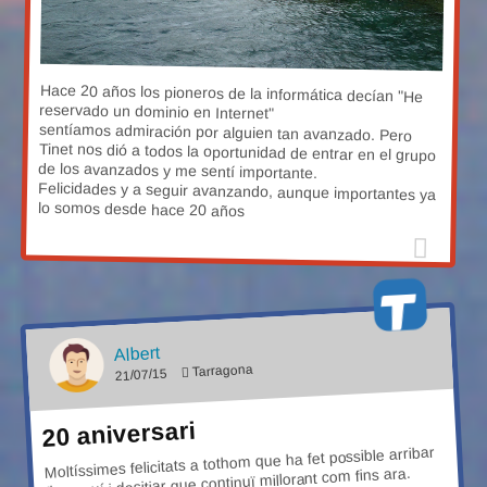
Hace 20 años los pioneros de la informática decían "He
reservado un dominio en Internet"
sentíamos admiración por alguien tan avanzado. Pero
Tinet nos dió a todos la oportunidad de entrar en el grupo
de los avanzados y me sentí importante.
Felicidades y a seguir avanzando, aunque importantes ya
lo somos desde hace 20 años
Albert
Tarragona
21/07/15
20 aniversari
Moltíssimes felicitats a tothom que ha fet possible arribar
fins aquí i desitjar que continuï millorant com fins ara.