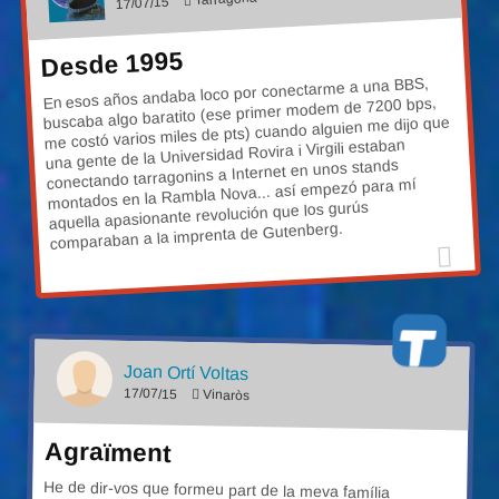
17/07/15
Desde 1995
En esos años andaba loco por conectarme a una BBS,
buscaba algo baratito (ese primer modem de 7200 bps,
me costó varios miles de pts) cuando alguien me dijo que
una gente de la Universidad Rovira i Virgili estaban
conectando tarragonins a Internet en unos stands
montados en la Rambla Nova... así empezó para mí
aquella apasionante revolución que los gurús
comparaban a la imprenta de Gutenberg.
Joan Ortí Voltas
17/07/15
Vinaròs
Agraïment
He de dir-vos que formeu part de la meva família
tecnològica del dia a dia. Moltes felicitats!! Voldria afegir,
que davant de l'èxit de TINET, s'hauríeu de plantajar obrir
l'àmbit geogràfic de la vostra actuació i gestió, com a
mínim a les vostres comarques més properes a la