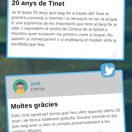
20 anys de Tinet
Ja fa quasi 20 anys que vaig fer a través del Tinet la
primera connexió a Internet i la sensació va ser la pròpia
d' una exprència de les importants que tens al llarg de la
vida: L'equivalent al centre de Control de la NASA a
Houston quan enviaven els primers coets a l'espai. No
sabíem si connectaríem o si explotaria el modem amb la
sorollada que feia
Jordi
17/07/15
Moltes gràcies
Estic molt agrait pel servei que heu ofert aquests últims 20
anys i de forma totalment gratuïta. Encara recordo el dia
que vaig anar a obrir el compte presencialment a les
vostres oficines.