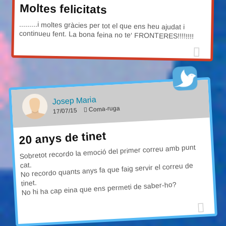
Moltes felicitats
.........i moltes gràcies per tot el que ens heu ajudat i
continueu fent. La bona feina no te' FRONTERES!!!!!!!!
Josep Maria
Coma-ruga
17/07/15
20 anys de tinet
Sobretot recordo la emoció del primer correu amb punt
cat.
No recordo quants anys fa que faig servir el correu de
tinet.
No hi ha cap eina que ens permeti de saber-ho?