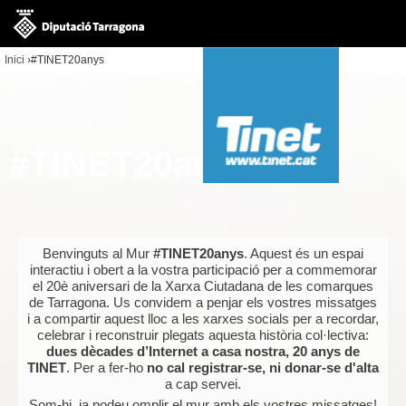
Jump to navigation
Inici
›
#TINET20anys
Esteu
aquí
#TINET20anys
Benvinguts al Mur
#TINET20anys
. Aquest és un espai
interactiu i obert a la vostra participació per a commemorar
el 20è aniversari de la Xarxa Ciutadana de les comarques
de Tarragona. Us convidem a penjar els vostres missatges
i a compartir aquest lloc a les xarxes socials per a recordar,
celebrar i reconstruir plegats aquesta història col·lectiva:
dues dècades d’Internet a casa nostra, 20 anys de
TINET
. Per a fer-ho
no cal registrar-se, ni donar-se d'alta
a cap servei.
Som-hi, ja podeu omplir el mur amb els vostres missatges!