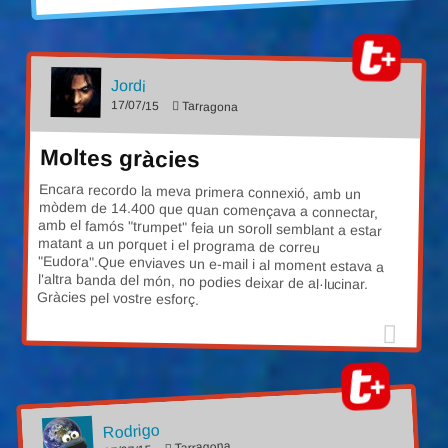
Jordi
17/07/15
Tarragona
Moltes gràcies
Encara recordo la meva primera connexió, amb un
mòdem de 14.400 que quan començava a connectar,
amb el famós "trumpet" feia un soroll semblant a estar
matant a un porquet i el programa de correu
"Eudora".Que enviaves un e-mail i al moment estava a
l'altra banda del món, no podies deixar de al·lucinar.
Gràcies pel vostre esforç.
Rodrigo
Tarragona