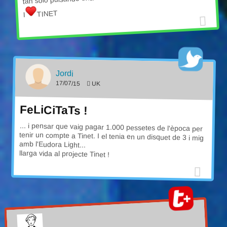
TINET
I
Jordi
17/07/15
UK
FeLiCiTaTs !
... i pensar que vaig pagar 1.000 pessetes de l'època per
tenir un compte a Tinet. I el tenia en un disquet de 3 i mig
amb l'Eudora Light...
llarga vida al projecte Tinet !