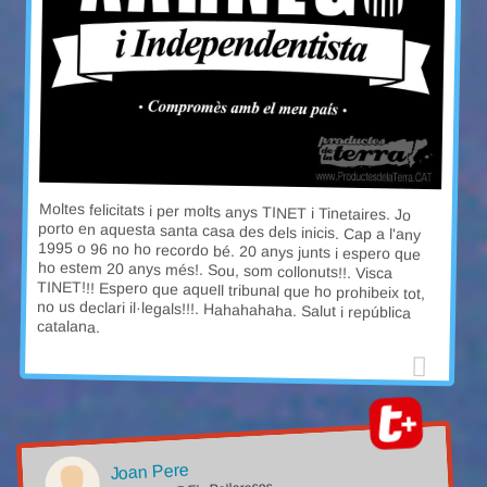
Moltes felicitats i per molts anys TINET i Tinetaires. Jo
porto en aquesta santa casa des dels inicis. Cap a l'any
1995 o 96 no ho recordo bé. 20 anys junts i espero que
ho estem 20 anys més!. Sou, som collonuts!!. Visca
TINET!!! Espero que aquell tribunal que ho prohibeix tot,
no us declari il·legals!!!. Hahahahaha. Salut i república
catalana.
Joan Pere