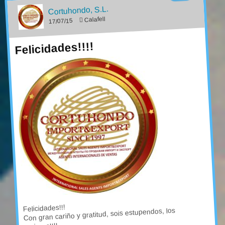
Cortuhondo, S.l.
Calafell
17/07/15
Felicidades!!!!
Felicidades!!!
Con gran cariño y gratitud, sois estupendos, los