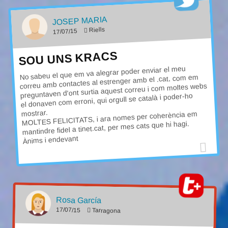
JOSEP MARIA
Riells
17/07/15
SOU UNS KRACS
No sabeu el que em va alegrar poder enviar el meu
correu amb contactes al estrenger amb el .cat, com em
preguntaven d'ont surtia aquest correu i com moltes webs
el donaven com erroni, qui orgull se català i poder-ho
mostrar.
MOLTES FELICITATS, i ara nomes per coherència em
mantindre fidel a tinet.cat, per mes cats que hi hagi.
Ànims i endevant
Rosa García
17/07/15
Tarragona