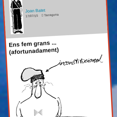
Joan Batet
Tarragona
17/07/15
Ens fem grans ...
(afortunadament)