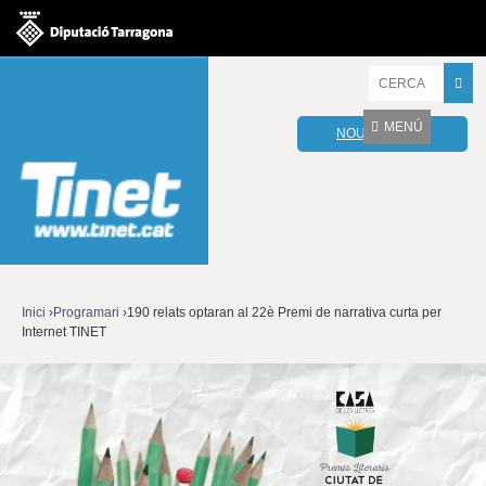
Jump to navigation
I
n
t
MENÚ
NOU WEBMAIL
r
o
d
u
ï
u
l
e
s
v
Inici
›
Programari
›
190 relats optaran al 22è Premi de narrativa curta per
o
Internet TINET
Esteu
s
t
aquí
r
e
s
p
a