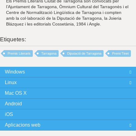
Els Premis Literaris Ciutat de Tarragona són convocats per
l’Ajuntament de Tarragona, Òmnium Cultural del Tarragonès i el
Centre de Normalització Lingüística de Tarragona i compten
amb la col·laboració de la Diputació de Tarragona, la Joieria
Blázquez i les editorials Cossetània, 1984 i Angle.
Etiquetes:
Premis Literaris
Tarragona
Diputació de Tarragona
Premi Tinet
Windows
Linux
Mac OS X
Android
iOS
Aplicacions web