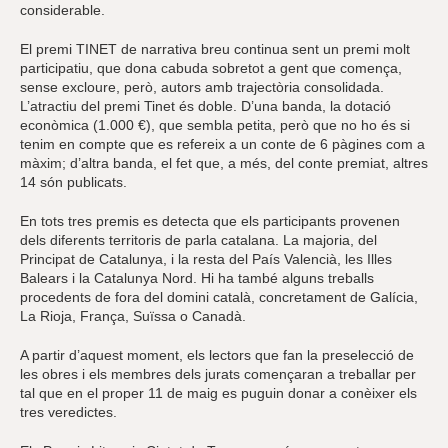
considerable.
El premi TINET de narrativa breu continua sent un premi molt
participatiu, que dona cabuda sobretot a gent que comença,
sense excloure, però, autors amb trajectòria consolidada.
L’atractiu del premi Tinet és doble. D’una banda, la dotació
econòmica (1.000 €), que sembla petita, però que no ho és si
tenim en compte que es refereix a un conte de 6 pàgines com a
màxim; d’altra banda, el fet que, a més, del conte premiat, altres
14 són publicats.
En tots tres premis es detecta que els participants provenen
dels diferents territoris de parla catalana. La majoria, del
Principat de Catalunya, i la resta del País Valencià, les Illes
Balears i la Catalunya Nord. Hi ha també alguns treballs
procedents de fora del domini català, concretament de Galícia,
La Rioja, França, Suïssa o Canadà.
A partir d’aquest moment, els lectors que fan la preselecció de
les obres i els membres dels jurats començaran a treballar per
tal que en el proper 11 de maig es puguin donar a conèixer els
tres veredictes.