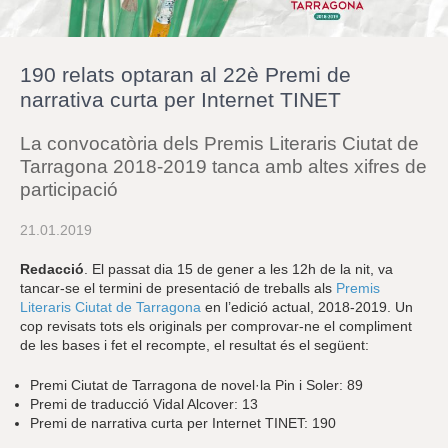
r
a
u
l
190 relats optaran al 22è Premi de
e
s
narrativa curta per Internet TINET
c
l
La convocatòria dels Premis Literaris Ciutat de
a
u
Tarragona 2018-2019 tanca amb altes xifres de
participació
21.01.2019
Redacció
. El passat dia 15 de gener a les 12h de la nit, va
tancar-se el termini de presentació de treballs als
Premis
Literaris Ciutat de Tarragona
en l’edició actual, 2018-2019. Un
cop revisats tots els originals per comprovar-ne el compliment
de les bases i fet el recompte, el resultat és el següent:
Premi Ciutat de Tarragona de novel·la Pin i Soler: 89
Premi de traducció Vidal Alcover: 13
Premi de narrativa curta per Internet TINET: 190