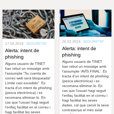
s
y
r
a
u
l
e
s
c
l
a
u
26.02.2019
SEGURETAT
17.04.2019
SEGURETAT
Alerta: intent de
Alerta: intent de
phishing
phishing
Alguns usuaris de TINET
Alguns usuaris de TINET
han rebut un missatge amb
han rebut un missatge amb
l'assumpte 'AVÍS FINAL'. Es
l'assumpte "Su cuenta de
tracta d'un intent de phishing
correo web será bloqueada!
(pesca electrònica) i es
Límite casi excedido". Es
recomana eliminar-lo. En
tracta d'un intent de phishing
cas que l'usuari hagi seguit
(pesca electrònica) i es
l'enllaç facilitat en el correu i
recomana eliminar-lo. En
hagi facilitat les seves
cas que l'usuari hagi seguit
dades, cal que canviï la seva
l'enllaç facilitat en el correu i
contrasenya el més aviat
hagi facilitat les seves