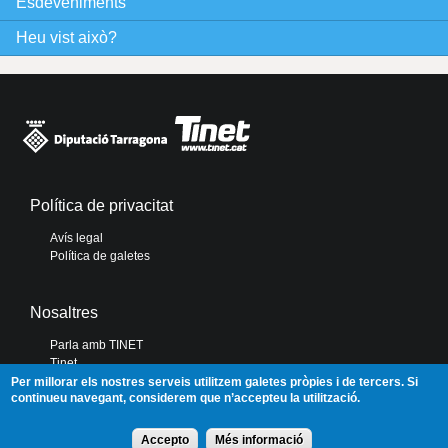
Esdeveniments
s
Heu vist això?
Política de privacitat
Avís legal
Política de galetes
Nosaltres
Parla amb TINET
Tinet
Diputació de Tarragona
Per millorar els nostres serveis utilitzem galetes pròpies i de tercers. Si
continueu navegant, considerem que n’accepteu la utilització.
Portal de Transparència
Accepto
Més informació