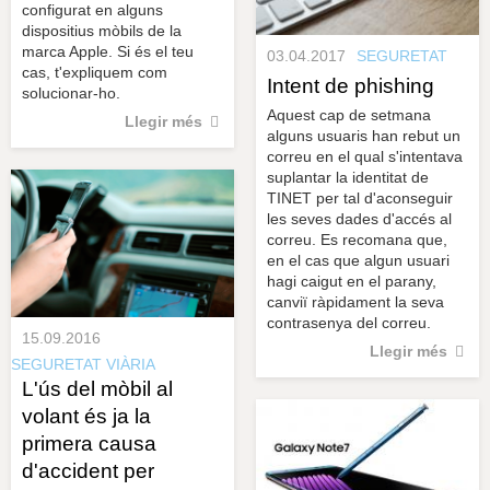
configurat en alguns
dispositius mòbils de la
marca Apple. Si és el teu
03.04.2017
SEGURETAT
cas, t'expliquem com
Intent de phishing
solucionar-ho.
Aquest cap de setmana
Llegir més
alguns usuaris han rebut un
correu en el qual s'intentava
suplantar la identitat de
TINET per tal d'aconseguir
les seves dades d'accés al
correu. Es recomana que,
en el cas que algun usuari
hagi caigut en el parany,
canviï ràpidament la seva
contrasenya del correu.
15.09.2016
Llegir més
SEGURETAT VIÀRIA
L'ús del mòbil al
volant és ja la
primera causa
d'accident per