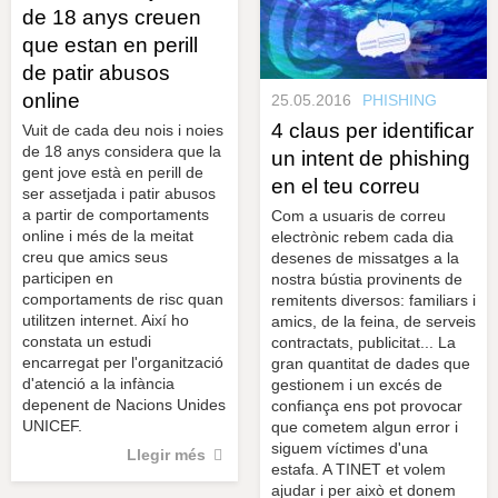
de 18 anys creuen
que estan en perill
de patir abusos
online
25.05.2016
PHISHING
4 claus per identificar
Vuit de cada deu nois i noies
de 18 anys considera que la
un intent de phishing
gent jove està en perill de
en el teu correu
ser assetjada i patir abusos
a partir de comportaments
Com a usuaris de correu
online i més de la meitat
electrònic rebem cada dia
creu que amics seus
desenes de missatges a la
participen en
nostra bústia provinents de
comportaments de risc quan
remitents diversos: familiars i
utilitzen internet. Així ho
amics, de la feina, de serveis
constata un estudi
contractats, publicitat... La
encarregat per l'organització
gran quantitat de dades que
d'atenció a la infància
gestionem i un excés de
depenent de Nacions Unides
confiança ens pot provocar
UNICEF.
que cometem algun error i
siguem víctimes d'una
Llegir més
estafa. A TINET et volem
ajudar i per això et donem