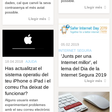
possible.
dades, cal que canviï la seva
Llegir més
contrasenya el més aviat
possible.
Llegir més
05.02.2019
INTERNET SEGURA
'Junts per una
18.04.2018
AJUDA
Internet millor', el
Has actualitzat el
lema del Dia de la
sistema operatiu del
Internet Segura 2019
teu iPhone o iPad i el
Llegir més
correu t'ha deixat de
funcionar?
Alguns usuaris estan
experimentant problemes
amb el seu correu electrònic