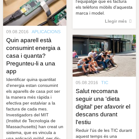
l'equipatge que es factura
els telèfons mòbils d'aquesta
marca i model.
Llegir més
09.08.2016
APLICACIONS
Quin aparell està
consumint energia a
casa i quanta?
Pregunteu-li a una
app
Identificar quina quantitat
05.08.2016
TIC
d'energia estan consumint
Salut recomana
els aparells de casa pot ser
la manera més ràpida i
seguir una 'dieta
efectiva per estalviar a la
digital' per afavorir el
factura de cada mes.
descans durant
Investigadors del MIT
(Institut de Tecnologia de
l'estiu
Massachusetts) han creat un
Reduir l'ús de les TIC durant
sistema, que es vincula a
aquest temps és una
una aplicació mòbil, per dir-