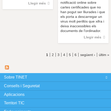
notificació online sobre
Llegir més
cartes certificades que no
han pogut ser lliurades i que
els porta a descarregar un
virus molt perillós que xifra i
deixa inaccessibles els
documents de l'ordinador.
Llegir més
1
2
3
4
5
6
següent ›
últim »
P
à
g
Sobre TINET
Consells i Seguretat
i
Aplicacions
n
Territori TIC
e