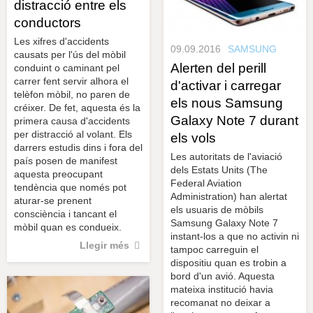
distracció entre els
conductors
Les xifres d'accidents
09.09.2016
SAMSUNG
causats per l'ús del mòbil
Alerten del perill
conduint o caminant pel
carrer fent servir alhora el
d'activar i carregar
telèfon mòbil, no paren de
els nous Samsung
créixer. De fet, aquesta és la
Galaxy Note 7 durant
primera causa d'accidents
per distracció al volant. Els
els vols
darrers estudis dins i fora del
Les autoritats de l'aviació
país posen de manifest
dels Estats Units (The
aquesta preocupant
Federal Aviation
tendència que només pot
Administration) han alertat
aturar-se prenent
els usuaris de mòbils
consciència i tancant el
Samsung Galaxy Note 7
mòbil quan es condueix.
instant-los a que no activin ni
Llegir més
tampoc carreguin el
dispositiu quan es trobin a
bord d'un avió. Aquesta
mateixa institució havia
recomanat no deixar a