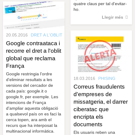
quatre claus per tal d'evitar-
ho.
Llegir més
20.05.2016
DRET A L'OBLIT
Google contraataca i
recorre el dret a l'oblit
global que reclama
França
Google restringia l'ordre
18.03.2016
PHISING
d'eliminar resultats a les
versions del cercador de
Correus fraudulents
cada país: google.it o
d'empreses de
google.fr, per exemple. Les
missatgeria, el darrer
intencions de França
d'ampliar aquesta obligació
ciberatac que
a qualsevol país on es faci la
encripta els
cerca topen, ara amb el
documents
recurs que ha interposat la
multinacional informàtica.
Els usuaris reben una