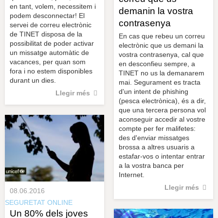
en tant, volem, necessitem i
demanin la vostra
podem desconnectar! El
contrasenya
servei de correu electrònic
de TINET disposa de la
En cas que rebeu un correu
possibilitat de poder activar
electrònic que us demani la
un missatge automàtic de
vostra contrasenya, cal que
vacances, per quan som
en desconfieu sempre, a
fora i no estem disponibles
TINET no us la demanarem
durant un dies.
mai. Segurament es tracta
d'un intent de phishing
Llegir més
(pesca electrònica), és a dir,
que una tercera persona vol
aconseguir accedir al vostre
compte per fer malifetes:
des d'enviar missatges
brossa a altres usuaris a
estafar-vos o intentar entrar
a la vostra banca per
Internet.
Llegir més
08.06.2016
SEGURETAT ONLINE
Un 80% dels joves