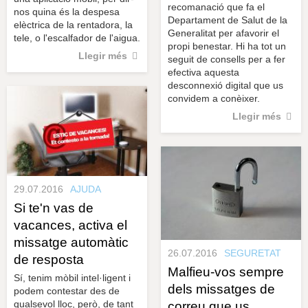
recomanació que fa el
nos quina és la despesa
Departament de Salut de la
elèctrica de la rentadora, la
Generalitat per afavorir el
tele, o l'escalfador de l'aigua.
propi benestar. Hi ha tot un
Llegir més
seguit de consells per a fer
efectiva aquesta
desconnexió digital que us
convidem a conèixer.
Llegir més
29.07.2016
AJUDA
Si te'n vas de
vacances, activa el
missatge automàtic
26.07.2016
SEGURETAT
de resposta
Malfieu-vos sempre
Sí, tenim mòbil intel·ligent i
dels missatges de
podem contestar des de
qualsevol lloc, però, de tant
correu que us