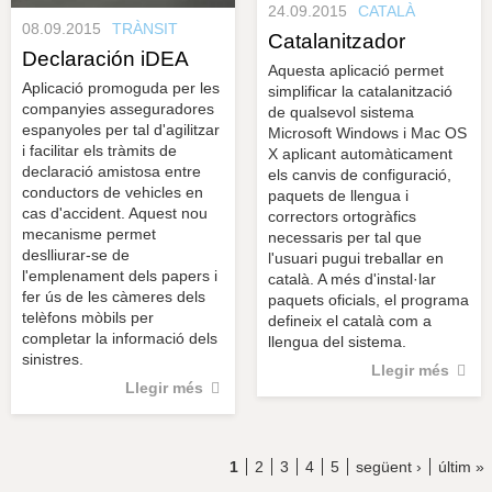
24.09.2015
CATALÀ
08.09.2015
TRÀNSIT
Catalanitzador
Declaración iDEA
Aquesta aplicació permet
Aplicació promoguda per les
simplificar la catalanització
companyies asseguradores
de qualsevol sistema
espanyoles per tal d'agilitzar
Microsoft Windows i Mac OS
i facilitar els tràmits de
X aplicant automàticament
declaració amistosa entre
els canvis de configuració,
conductors de vehicles en
paquets de llengua i
cas d'accident. Aquest nou
correctors ortogràfics
mecanisme permet
necessaris per tal que
deslliurar-se de
l'usuari pugui treballar en
l'emplenament dels papers i
català. A més d'instal·lar
fer ús de les càmeres dels
paquets oficials, el programa
telèfons mòbils per
defineix el català com a
completar la informació dels
llengua del sistema.
sinistres.
Llegir més
Llegir més
1
2
3
4
5
següent ›
últim »
P