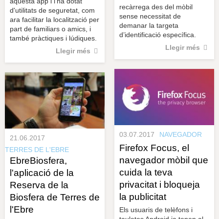
aquesta app i l'ha dotat
recàrrega des del mòbil
d'utilitats de seguretat, com
sense necessitat de
ara facilitar la localització per
demanar la targeta
part de familiars o amics, i
d’identificació específica.
també pràctiques i lúdiques.
Llegir més
Llegir més
03.07.2017
NAVEGADOR
21.06.2017
Firefox Focus, el
TERRES DE L'EBRE
navegador mòbil que
EbreBiosfera,
cuida la teva
l'aplicació de la
privacitat i bloqueja
Reserva de la
la publicitat
Biosfera de Terres de
l'Ebre
Els usuaris de telèfons i
tauletes Android ja tenen al