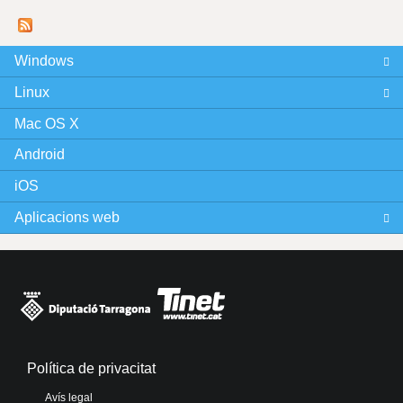
à
g
Windows
Linux
i
Mac OS X
n
Android
e
iOS
s
Aplicacions web
Política de privacitat
Avís legal