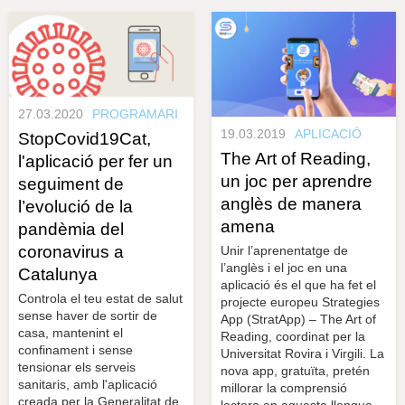
s
y
r
a
u
l
e
s
c
27.03.2020
PROGRAMARI
l
a
19.03.2019
APLICACIÓ
StopCovid19Cat,
u
The Art of Reading,
l'aplicació per fer un
un joc per aprendre
seguiment de
anglès de manera
l’evolució de la
amena
pandèmia del
coronavirus a
Unir l’aprenentatge de
l’anglès i el joc en una
Catalunya
aplicació és el que ha fet el
Controla el teu estat de salut
projecte europeu Strategies
sense haver de sortir de
App (StratApp) – The Art of
casa, mantenint el
Reading, coordinat per la
confinament i sense
Universitat Rovira i Virgili. La
tensionar els serveis
nova app, gratuïta, pretén
sanitaris, amb l'aplicació
millorar la comprensió
creada per la Generalitat de