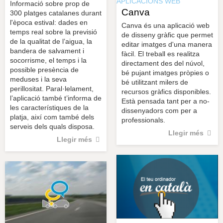
APLICACIONS WEB
Informació sobre prop de
Canva
300 platges catalanes durant
l'època estival: dades en
Canva és una aplicació web
temps real sobre la previsió
de disseny gràfic que permet
de la qualitat de l’aigua, la
editar imatges d'una manera
bandera de salvament i
fàcil. El treball es realitza
socorrisme, el temps i la
directament des del núvol,
possible presència de
bé pujant imatges pròpies o
meduses i la seva
bé utilitzant milers de
perillositat. Paral·lelament,
recursos gràfics disponibles.
l’aplicació també t’informa de
Està pensada tant per a no-
les característiques de la
dissenyadors com per a
platja, així com també dels
professionals.
serveis dels quals disposa.
Llegir més
Llegir més