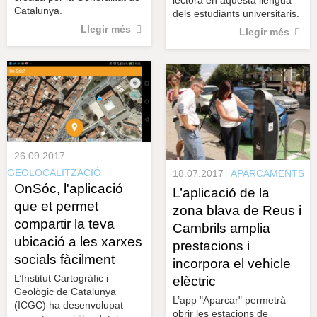
lectora en aquesta llengua
Catalunya.
dels estudiants universitaris.
Llegir més
Llegir més
26.09.2017
GEOLOCALITZACIÓ
18.07.2017
APARCAMENTS
OnSóc, l'aplicació
L’aplicació de la
que et permet
zona blava de Reus i
compartir la teva
Cambrils amplia
ubicació a les xarxes
prestacions i
socials fàcilment
incorpora el vehicle
L’Institut Cartogràfic i
elèctric
Geològic de Catalunya
L’app "Aparcar" permetrà
(ICGC) ha desenvolupat
obrir les estacions de