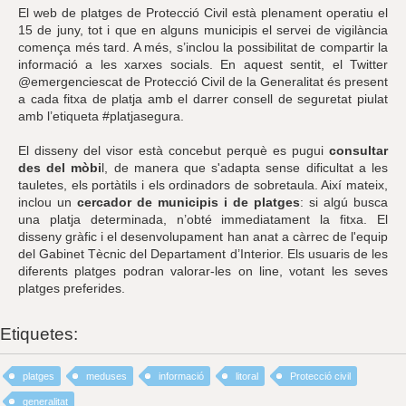
El web de platges de Protecció Civil està plenament operatiu el
15 de juny, tot i que en alguns municipis el servei de vigilància
comença més tard. A més, s’inclou la possibilitat de compartir la
informació a les xarxes socials. En aquest sentit, el Twitter
@emergenciescat de Protecció Civil de la Generalitat és present
a cada fitxa de platja amb el darrer consell de seguretat piulat
amb l’etiqueta #platjasegura.
El disseny del visor està concebut perquè es pugui
consultar
des del mòbi
l, de manera que s'adapta sense dificultat a les
tauletes, els portàtils i els ordinadors de sobretaula. Així mateix,
inclou un
cercador de municipis i de platges
: si algú busca
una platja determinada, n’obté immediatament la fitxa. El
disseny gràfic i el desenvolupament han anat a càrrec de l'equip
del Gabinet Tècnic del Departament d’Interior. Els usuaris de les
diferents platges podran valorar-les on line, votant les seves
platges preferides.
Etiquetes:
platges
meduses
informació
litoral
Protecció civil
generalitat