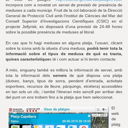
incorpora com a novetat un servei de previsió de presència de
meduses a cada municipi. Fruit de la col·laboració de la Direcció
General de Protecció Civil amb l’Institut de Ciències del Mar del
Consell Superior d’Investigacions Científiques (CSIC) en el
projecte Jellyrisk, es disposarà d’una previsió de 24-48 hores
sobre la possible presència de meduses al litoral.
En cas que hi hagi meduses en alguna platja, l’usuari, clicant
sobre la icona amb la silueta d’una medusa,
podrà tenir tota la
informació sobre el tipus de medusa de què es tracta,
quines característique
s té i com actuar si hi tenim contacte.
A més, enguany també es millora la informació de servei, amb
tota la informació dels
serveis
de què disposa una platja
(dutxes, banys, tipus de sorra, pendent d'entrada, activitats
esportives, recursos de lleure, pàrquings, etcètera) accessibles
en tan sols un clic, i també l’itinerari més senzill per arribar des
del punt on ens trobem fins a la platja que hem seleccionat.
El
web
de
platg