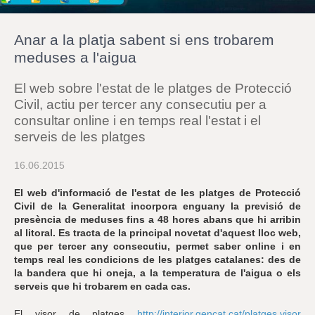
r
a
u
Anar a la platja sabent si ens trobarem
l
e
meduses a l'aigua
s
c
El web sobre l'estat de le platges de Protecció
l
a
Civil, actiu per tercer any consecutiu per a
u
consultar online i en temps real l'estat i el
serveis de les platges
16.06.2015
El web d'informació de l'estat de les platges de Protecció
Civil de la Generalitat incorpora enguany la previsió de
presència de meduses fins a 48 hores abans que hi arribin
al litoral. Es tracta de la principal novetat d'aquest lloc web,
que per tercer any consecutiu, permet saber online i en
temps real les condicions de les platges catalanes: des de
la bandera que hi oneja, a la temperatura de l'aigua o els
serveis que hi trobarem en cada cas.
El visor de platges
http://interior.gencat.cat/platges.visor