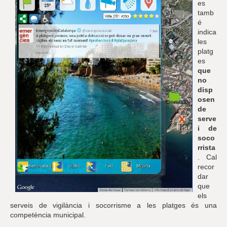
es
tamb
é
indica
les
platg
es
que
no
disp
osen
de
serve
i de
soco
rrista
. Cal
recor
dar
que
els
serveis de vigilància i socorrisme a les platges és una
competència municipal.