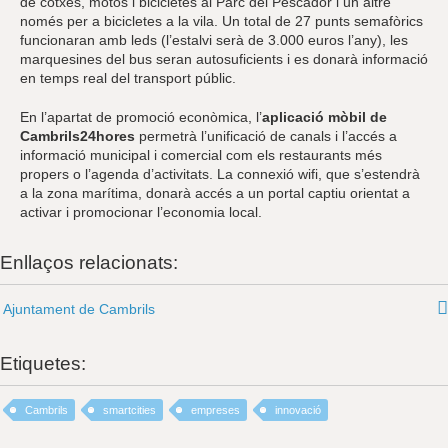
de cotxes, motos i bicicletes al Parc del Pescador i un altre
només per a bicicletes a la vila. Un total de 27 punts semafòrics
funcionaran amb leds (l’estalvi serà de 3.000 euros l’any), les
marquesines del bus seran autosuficients i es donarà informació
en temps real del transport públic.
En l’apartat de promoció econòmica, l’
aplicació mòbil de
Cambrils24hores
permetrà l’unificació de canals i l’accés a
informació municipal i comercial com els restaurants més
propers o l’agenda d’activitats. La connexió wifi, que s’estendrà
a la zona marítima, donarà accés a un portal captiu orientat a
activar i promocionar l’economia local.
Enllaços relacionats:
Ajuntament de Cambrils
Etiquetes:
Cambrils
smartcities
empreses
innovació