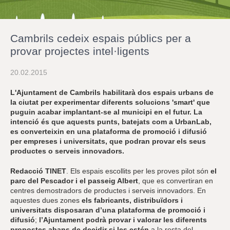
r
a
u
l
Cambrils cedeix espais públics per a
e
s
provar projectes intel·ligents
c
l
20.02.2015
a
u
L'Ajuntament de Cambrils habilitarà dos espais urbans de
la ciutat per experimentar diferents solucions 'smart' que
puguin acabar implantant-se al municipi en el futur. La
intenció és que aquests punts, batejats com a UrbanLab,
es converteixin en una plataforma de promoció i difusió
per empreses i universitats, que podran provar els seus
productes o serveis innovadors.
Redacció TINET
. Els espais escollits per les proves pilot són
el
parc del Pescador i el passeig Albert
, que es convertiran en
centres demostradors de productes i serveis innovadors. En
aquestes dues zones
els fabricants, distribuïdors i
universitats disposaran d’una plataforma de promoció i
difusió
;
l’Ajuntament podrà provar i valorar les diferents
propostes abans de decidir si les estén
a la resta del