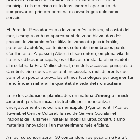
municipi, i els mateixos ciutadans tindran l’oportunitat de
comprovar en primera persona els avantatges dels nous
serveis.
El Parc del Pescador està a la zona més turística, al costat del
mar, i compta amb un aparcament de zona blava, dos dels
passos de vianants més utilitzats, zones de jocs infantils,
parades d’autobús, contenidors soterrats i nombrosos punts
d’enllumenat. Al passeig Albert i el seu entorn, en plena vila, hi
ha tres edificis municipals, és el lloc on s’instal·la el mercadet i
s’hi celebra la Fira Multisectorial, i un dels accessos principals a
Cambrils. Són dues àrees amb necessitats molt diferents que
permetran posar a prova les últimes tecnologies per
augmentar
l’eficiència i millorar la qualitat de vida dels ciutadans
.
Entre les actuacions planificades en matèria d’
energia i medi
ambient
, ja s’han iniciat els treballs per monotoritzar
energèticament cinc edificis municipals (l’Ajuntament, l’Ateneu
Juvenil, el Centre Cultural, la seu de Serveis Socials i el
Patronat de Turisme) i instal·lar mobiliari urbà construït amb
materials innovadors i un manteniment més eficient.
A més, se sensoritzaran 30 contenidors i es posaran GPS a 8