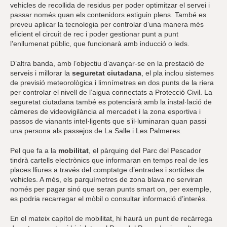
vehicles de recollida de residus per poder optimitzar el servei i
passar només quan els contenidors estiguin plens. També es
preveu aplicar la tecnologia per controlar d’una manera més
eficient el circuit de rec i poder gestionar punt a punt
l’enllumenat públic, que funcionarà amb inducció o leds.
D’altra banda, amb l’objectiu d’avançar-se en la prestació de
serveis i millorar la
seguretat ciutadana
, el pla inclou sistemes
de previsió meteorològica i limnímetres en dos punts de la riera
per controlar el nivell de l’aigua connectats a Protecció Civil. La
seguretat ciutadana també es potenciarà amb la instal·lació de
càmeres de videovigilància al mercadet i la zona esportiva i
passos de vianants intel·ligents que s’il·luminaran quan passi
una persona als passejos de La Salle i Les Palmeres.
Pel que fa a la
mobilitat
, el pàrquing del Parc del Pescador
tindrà cartells electrònics que informaran en temps real de les
places lliures a través del comptatge d’entrades i sortides de
vehicles. A més, els parquímetres de zona blava no serviran
només per pagar sinó que seran punts smart on, per exemple,
es podria recarregar el mòbil o consultar informació d’interès.
En el mateix capítol de mobilitat, hi haurà un punt de recàrrega