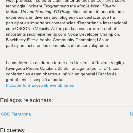
web, professor, conferenciant i autor de més de 10 llibres sobre
tecnologia, incloent
Programming the Mobile Web
i
jQuery
Mobile: Up and Running d'O'Reilly
. Maximiliano té una dilatada
experiència en diverses tecnologies i cap destacar que ha
participat en importants conferències d’importància internacional
com OSCON o Velocity. Al llarg de la seva carrera ha rebut
importants reconeixements com Nokia Developer Champion,
Blackberry Elite o Adobe Community Champion; i és un
participant actiu en les comunitats de desenvolupadors.
La conferència es durà a terme a la Universitat Rovira i Virgili, a
l'avinguda Països Catalans 26 de Tarragana (edifici E4). Les
conferències estan obertes al públic en general i l’accès és
gratuït fent l’inscripció al portal
http://performanceweb.eventbrite.es
Enllaços relacionats:
GDG Tarragona
Etiquetes: