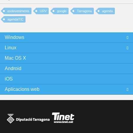
esdeveniments
URV
google
Tarragona
agenda
agendaTIC
Windows
Linux
Mac OS X
Android
iOS
Aplicacions web