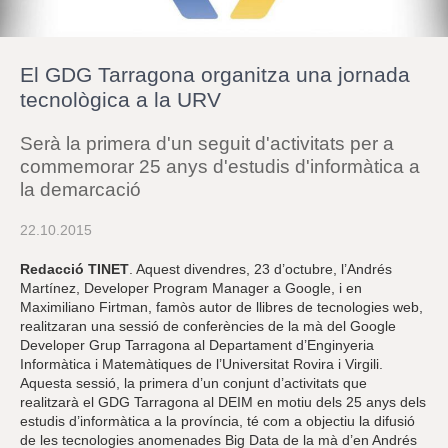
r
a
u
l
El GDG Tarragona organitza una jornada
e
s
tecnològica a la URV
c
l
Serà la primera d'un seguit d'activitats per a
a
u
commemorar 25 anys d'estudis d'informàtica a
la demarcació
22.10.2015
Redacció TINET
. Aquest divendres, 23 d’octubre, l’Andrés
Martínez, Developer Program Manager a Google, i en
Maximiliano Firtman, famòs autor de llibres de tecnologies web,
realitzaran una sessió de conferències de la mà del Google
Developer Grup Tarragona al Departament d’Enginyeria
Informàtica i Matemàtiques de l’Universitat Rovira i Virgili.
Aquesta sessió, la primera d’un conjunt d’activitats que
realitzarà el GDG Tarragona al DEIM en motiu dels 25 anys dels
estudis d’informàtica a la província, té com a objectiu la difusió
de les tecnologies anomenades Big Data de la mà d’en Andrés