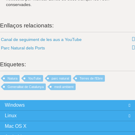
conservades.
Enllaços relacionats:
Canal de seguiment de les aus a YouTube
Parc Natural dels Ports
Etiquetes:
Natura
YouTube
parc natural
Terres de l'Ebre
Generalitat de Catalunya
medi ambient
Windows
Linux
Mac OS X