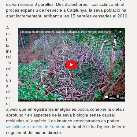
es van censar 3 parelles. Des d’aleshores, i coincidint amb el
procés expansiu de l’espècie a Catalunya, la seva població ha
anat incrementant, arribant a les 15 parelles censades al 2016.
A
m
b
la
ins
tal
·la
ció
d’
un
a
cà
m
er
a web que enregistra les imatges es podrà conèixer la dieta i
aprofundir en aspectes de la seva biologia sense causar
molèsties a l’espècie. Les imatges enregistrades es poden
visualitzar a través de Youtube
on també hi ha l'opció de fer el
seguiment del niu en directe.