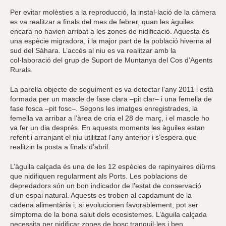
Per evitar molèsties a la reproducció, la instal·lació de la càmera
es va realitzar a finals del mes de febrer, quan les àguiles
encara no havien arribat a les zones de nidificació. Aquesta és
una espècie migradora, i la major part de la població hiverna al
sud del Sàhara. L’accés al niu es va realitzar amb la
col·laboració del grup de Suport de Muntanya del Cos d’Agents
Rurals.
La parella objecte de seguiment es va detectar l’any 2011 i està
formada per un mascle de fase clara –pit clar– i una femella de
fase fosca –pit fosc–. Segons les imatges enregistrades, la
femella va arribar a l’àrea de cria el 28 de març, i el mascle ho
va fer un dia després. En aquests moments les àguiles estan
refent i arranjant el niu utilitzat l’any anterior i s’espera que
realitzin la posta a finals d’abril.
L’àguila calçada és una de les 12 espècies de rapinyaires diürns
que nidifiquen regularment als Ports. Les poblacions de
depredadors són un bon indicador de l’estat de conservació
d’un espai natural. Aquests es troben al capdamunt de la
cadena alimentària i, si evolucionen favorablement, pot ser
símptoma de la bona salut dels ecosistemes. L’àguila calçada
necessita per nidificar zones de bosc tranquil·les i ben