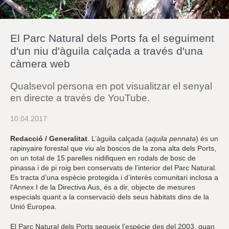
r
a
u
l
El Parc Natural dels Ports fa el seguiment
e
s
d'un niu d'àguila calçada a través d'una
c
càmera web
l
a
u
Qualsevol persona en pot visualitzar el senyal
en directe a través de YouTube.
10.04.2017
Redacció / Generalitat
. L’àguila calçada (
aquila pennata
) és un
rapinyaire forestal que viu als boscos de la zona alta dels Ports,
on un total de 15 parelles nidifiquen en rodals de bosc de
pinassa i de pi roig ben conservats de l’interior del Parc Natural.
Es tracta d’una espècie protegida i d’interès comunitari inclosa a
l’Annex I de la Directiva Aus, és a dir, objecte de mesures
especials quant a la conservació dels seus hàbitats dins de la
Unió Europea.
El Parc Natural dels Ports segueix l’espècie des del 2003, quan