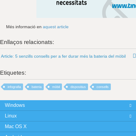
Més informació en
aquest article
Enllaços relacionats:
Article: 5 senzills consells per a fer durar més la bateria del mòbil
Etiquetes:
infografia
bateria
mòbil
dispositius
consells
Windows
Linux
Mac OS X