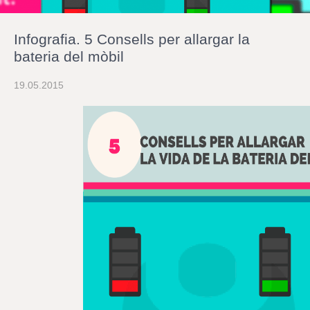
r
a
u
Infografia. 5 Consells per allargar la
l
e
bateria del mòbil
s
c
19.05.2015
l
a
u