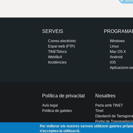
asse
SERVEIS
PROGRAMA
Correu electrònic
Windows
Espai web (FTP)
Linux
TINETblocs
Mac OS X
Webfàcil
Android
Incidències
iOS
Aplicacions w
Política de privacitat
Nosaltres
Avís legal
Parla amb TINET
Política de galetes
Tinet
Diputació de Tarragon
Portal de Transparènci
Per millorar els nostres serveis utilitzem galetes pròp
n’accepteu la utilització.