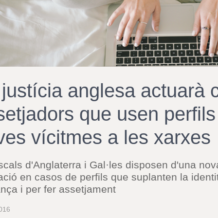
 justícia anglesa actuarà 
setjadors que usen perfils
ves vícitmes a les xarxes
iscals d'Anglaterra i Gal·les disposen d'una no
ció en casos de perfils que suplanten la identi
nça i per fer assetjament
016