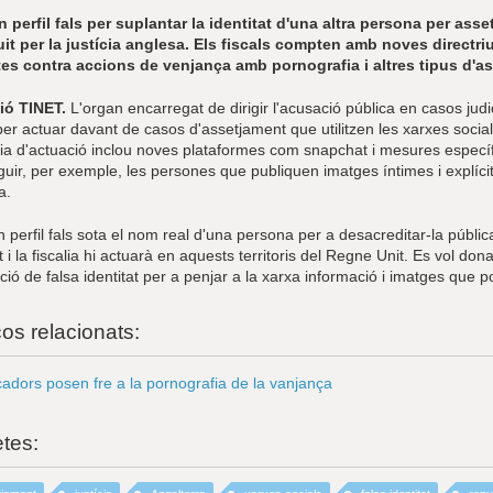
n perfil fals per suplantar la identitat d'una altra persona per asset
it per la justícia anglesa. Els fiscals compten amb noves directri
es contra accions de venjança amb pornografia i altres tipus d'ass
ió TINET.
L'organ encarregat de dirigir l'acusació pública en casos judic
 per actuar davant de casos d'assetjament que utilitzen les xarxes socia
ia d'actuació inclou noves plataformes com snapchat i mesures especí
guir, per exemple, les persones que publiquen imatges íntimes i explíc
a.
 perfil fals sota el nom real d'una persona per a desacreditar-la públ
 i la fiscalia hi actuarà en aquests territoris del Regne Unit. Es vol do
zació de falsa identitat per a penjar a la xarxa informació i imatges que 
ços relacionats:
cadors posen fre a la pornografia de la vanjança
etes: