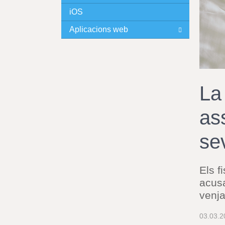
iOS
I
Aplicacions web
N
C
I
La
P
as
A
se
L
Els f
acusa
venja
03.03.2