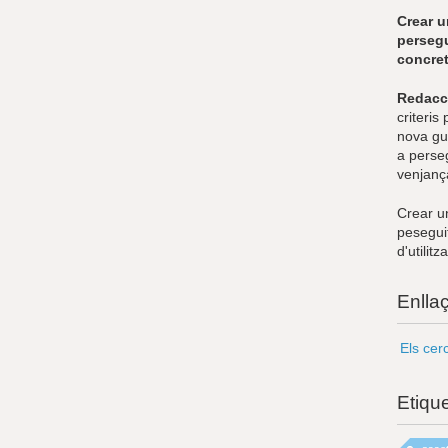
Crear u
persegu
concret
Redacc
criteris
nova gu
a perse
venjanç
Crear un
peseguit
d'utilit
Enlla
Els cer
Etiqu