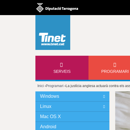
M
SERVEIS
PROGRAMARI
E
Inici
›
Programari
›
La justícia anglesa actuarà contra els as
N
Esteu
Windows
Ú
aquí
Linux
P
Mac OS X
Android
R