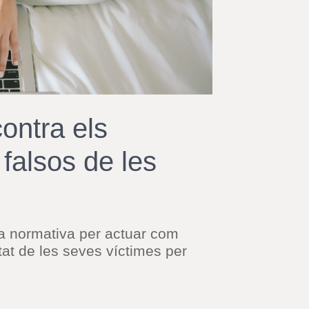
r
a
u
l
e
s
c
l
a
contra els
u
 falsos de les
va normativa per actuar com
tat de les seves víctimes per