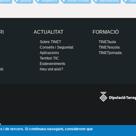
tjament
justícia
Angalterra
xarxes socials
falsa identitat
repu
RI
ACTUALITAT
FORMACIÓ
Sobre TINET
TINETaula
Consells i Seguretat
TINETescola
Aplicacions
TINETjornada
Territori TIC
Esdeveniments
eb
Heu vist això?
a
a
ies i de tercers. Si continueu navegant, considerem que