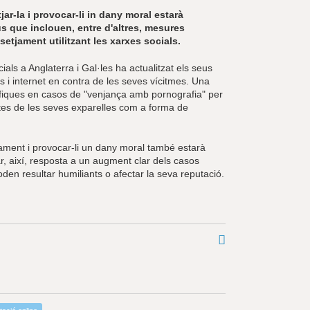
jar-la i provocar-li in dany moral estarà
us que inclouen, entre d'altres, mesures
etjament utilitzant les xarxes socials.
ials a Anglaterra i Gal·les ha actualitzat els seus
ls i internet en contra de les seves vícitmes. Una
fiques en casos de "venjança amb pornografia" per
ites de les seves exparelles com a forma de
icament i provocar-li un dany moral també estarà
nar, així, resposta a un augment clar dels casos
poden resultar humiliants o afectar la seva reputació.