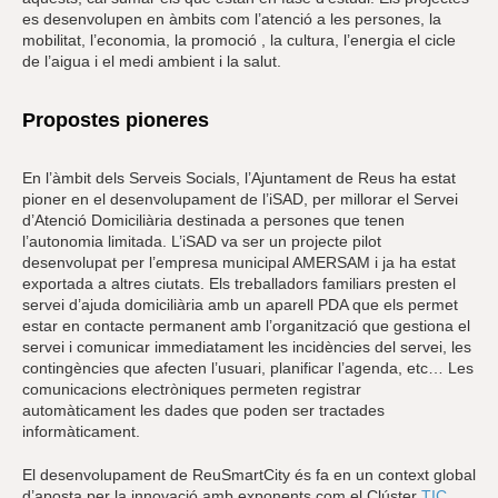
es desenvolupen en àmbits com l’atenció a les persones, la
mobilitat, l’economia, la promoció , la cultura, l’energia el cicle
de l’aigua i el medi ambient i la salut.
Propostes pioneres
En l’àmbit dels Serveis Socials, l’Ajuntament de Reus ha estat
pioner en el desenvolupament de l’iSAD, per millorar el Servei
d’Atenció Domiciliària destinada a persones que tenen
l’autonomia limitada. L’iSAD va ser un projecte pilot
desenvolupat per l’empresa municipal AMERSAM i ja ha estat
exportada a altres ciutats. Els treballadors familiars presten el
servei d’ajuda domiciliària amb un aparell PDA que els permet
estar en contacte permanent amb l’organització que gestiona el
servei i comunicar immediatament les incidències del servei, les
contingències que afecten l’usuari, planificar l’agenda, etc… Les
comunicacions electròniques permeten registrar
automàticament les dades que poden ser tractades
informàticament.
El desenvolupament de ReuSmartCity és fa en un context global
d’aposta per la innovació amb exponents com el Clúster
TIC