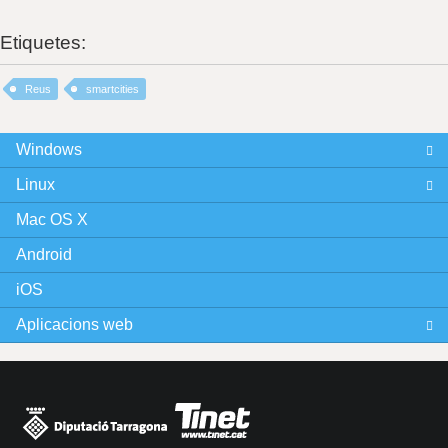
Etiquetes:
Reus
smartcities
Windows
Linux
Mac OS X
Android
iOS
Aplicacions web