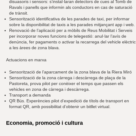
disuasoris i sensors: s’instal·laran detectors de cues al Tomb de
Ravals i panells que informin als conductors en cas de saturació
de trànsit.
Sensorització identificativa de les parades de taxi, per informar
sobre la disponibilitat de taxis a les parades mitjançant app i web.
Renovació de l’aplicació per a mòbils de Reus Mobilitat i Serveis
per incorporar noves funcions de telegestió: anul·lar l’avís de
denúncia, fer pagaments o activar la recarrega del vehicle elèctric
a les àrees de zona blava.
Actuacions en marxa
Sensorització de l’aparcament de la zona blava de la Riera Miró
Sensorització de la zona càrrega i descàrrega de plaça de la
Pastoreta, prova pilot per conèixer el temps que passen els
vehicles en zona de càrrega i descàrrega.
Transport a demanda
QR Bús. Experències pilot d’expedició de títols de transport en
format QR, amb possibilitat d’obtenir un bitllet virtual.
Economia, promoció i cultura