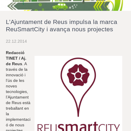
r
a
u
l
L’Ajuntament de Reus impulsa la marca
e
s
ReuSmartCity i avança nous projectes
c
l
22.12.2014
a
u
Redacció
TINET / Aj.
de Reus
. A
través de la
innovació i
l’ús de les
noves
tecnologies,
l’Ajuntament
de Reus està
treballant en
la
implementaci
ó de nous
projectes