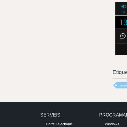
Etiqu
what
SERVEIS
PROGRAMA
Correu electrònic
Windows