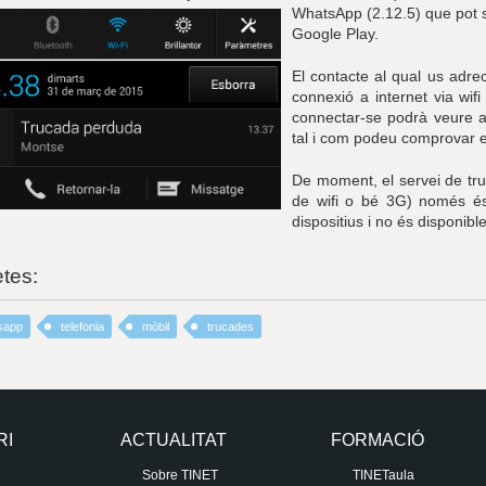
WhatsApp (2.12.5)
que pot 
Google Play.
El contacte al qual us adrec
connexió a internet via wifi
connectar-se podrà veure a 
tal i com podeu comprovar e
De moment, el servei de tru
de wifi o bé 3G) només és
dispositius i no és disponibl
etes:
sapp
telefonia
mòbil
trucades
RI
ACTUALITAT
FORMACIÓ
Sobre TINET
TINETaula