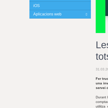
iOS
I
Aplicacions web
N
C
I
Le
P
tot
A
L
31.03.2
Fer tru
una inv
servei 
Durant 
comptav
utilitz