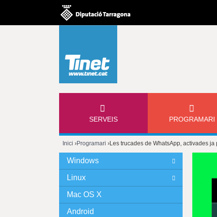
M
SERVEIS
PROGRAMARI
E
Inici
›
Programari
›
Les trucades de WhatsApp, activades ja p
N
Esteu
Windows
Ú
aquí
Linux
P
Mac OS X
Android
R