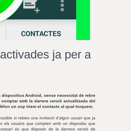
r
a
u
l
e
s
c
l
a
ctivades ja per a
u
ls dispositius Android, sense necessitat de rebre
 comptar amb la darrera versió actualitzada del
lèfon un cop triem el contacte al qual truquem.
sible si rebies una invitació d'algun usuari que ja
ots els usuaris que compten amb un dispositiu que
necessari és que disposin de la darrera versió de