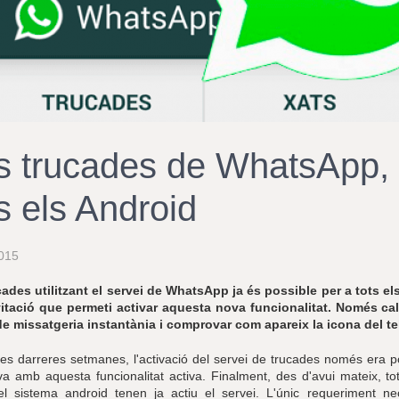
s trucades de WhatsApp, a
s els Android
015
cades utilitzant el servei de WhatsApp ja és possible per a tots e
itació que permeti activar aquesta nova funcionalitat. Només cal
de missatgeria instantània i comprovar com apareix la icona del te
les darreres setmanes, l'activació del servei de trucades només era pos
a amb aquesta funcionalitat activa. Finalment, des d'avui mateix, t
a el sistema android tenen ja actiu el servei. L'únic requeriment 