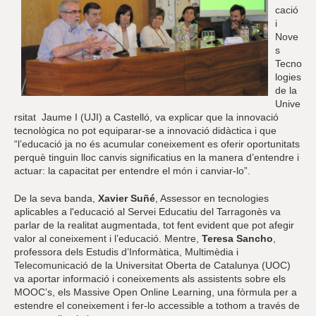
cació
i
Nove
s
Tecno
logies
de la
Unive
rsitat Jaume I (UJI) a Castelló, va explicar que la innovació
tecnològica no pot equiparar-se a innovació didàctica i que
“l’educació ja no és acumular coneixement es oferir oportunitats
perquè tinguin lloc canvis significatius en la manera d’entendre i
actuar: la capacitat per entendre el món i canviar-lo”.
De la seva banda,
Xavier Suñé
, Assessor en tecnologies
aplicables a l'educació al Servei Educatiu del Tarragonès va
parlar de la realitat augmentada, tot fent evident que pot afegir
valor al coneixement i l’educació. Mentre,
Teresa Sancho
,
professora dels Estudis d’Informàtica, Multimèdia i
Telecomunicació de la Universitat Oberta de Catalunya (UOC)
va aportar informació i coneixements als assistents sobre els
MOOC’s, els Massive Open Online Learning, una fòrmula per a
estendre el coneixement i fer-lo accessible a tothom a través de