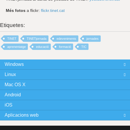
Més fotos
a flickr:
flickr.tinet.cat
Etiquetes:
TINET
TINETjornada
edeveniments
jornades
aprenentatge
educació
formació
TIC
Windows
Linux
Mac OS X
Android
iOS
Aplicacions web