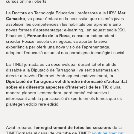
cursos online i oberts.
La Doctora en Tecnologia Educativa i professora a la URV,
Mar
Camacho
, va posar èmfasi en la necessitat que els més joves
assoleixin les competències i les habilitats per aprendre amb
noves formes d’aprenentatge: e-learning, en aquest segle XXI.
Finalment,
Fernando de la Rosa
, consultor independent i
creador Foxize: escola de negocis, va aportar la seva
experiència per oferir una nova visió de l’aprenentatge,
adaptant l'educació actual al nou paradigma tecnològic i social.
La TINETjornada es va desenvolupar durant tot el matí de
dissabte a la Diputació de Tarragona i va sert transmesa en
directe a través d'Internet. Amb aquest esdeveniment,
la
Diputació de Tarragona vol difondre informació d’actualitat
sobre els diferents aspectes d’Internet i de les TIC
d’una
manera planera i entenedora, però també exhaustiva i
interessant amb la participació d’experts en els temes que es
plantegen edició rere edició.
Aviat trobareu l'
enregistrament de totes les sessions
de la
TINETjornada al canal de youtube de TINET:
youtube.tinet.cat