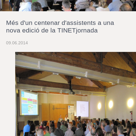
r
a
u
l
Més d'un centenar d'assistents a una
e
s
nova edició de la TINETjornada
c
l
09.06.2014
a
u