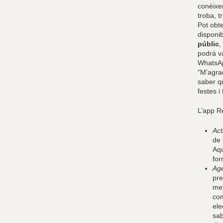
conèixer
troba, t
Pot obt
disponib
públic
,
podrà v
WhatsApp
“M’agrad
saber q
festes i
L’app R
Act
de 
Aqu
for
Ag
pre
met
com
ele
sab