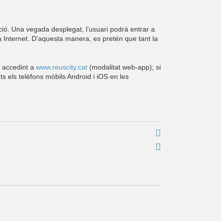
ació. Una vegada desplegat, l’usuari podrà entrar a
a Internet. D’aquesta manera, es pretén que tant la
b accedint a
www.reuscity.cat
(modalitat web-app); si
ts els telèfons mòbils Android i iOS en les