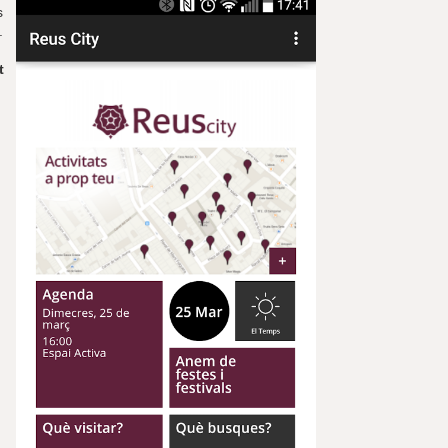
s
.
t