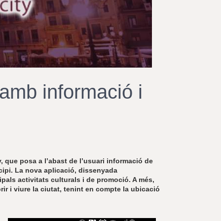
r
a
u
l
e
s
c
l
a
 amb informació i
u
 que posa a l’abast de l’usuari informació de
icipi. La nova aplicació, dissenyada
pals activitats culturals i de promoció. A més,
ir i viure la ciutat, tenint en compte la ubicació