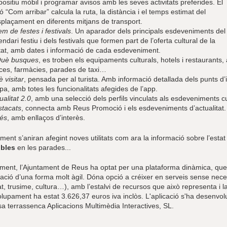
positiu mòbil i programar avisos amb les seves activitats preferides. El
ó “Com arribar” calcula la ruta, la distància i el temps estimat del
plaçament en diferents mitjans de transport.
m de festes i festivals
. Un aparador dels principals esdeveniments del
endari festiu i dels festivals que formen part de l’oferta cultural de la
tat, amb dates i informació de cada esdeveniment.
uè busques
, es troben els equipaments culturals, hotels i restaurants
ces, farmàcies, parades de taxi…
 visitar
, pensada per al turista. Amb informació detallada dels punts d’in
a, amb totes les funcionalitats afegides de l’app.
ualitat 2.0
, amb una selecció dels perfils vinculats als esdeveniments cu
tacats
, connecta amb Reus Promoció i els esdeveniments d’actualitat.
és
, amb enllaços d’interès.
ent s’aniran afegint noves utilitats com ara la informació sobre l’estat i
ibles
en les parades...
ment, l’Ajuntament de Reus ha optat per una plataforma dinàmica, que 
ació d’una forma molt àgil. Dóna opció a créixer en serveis sense necess
at, trusime, cultura…), amb l’estalvi de recursos que això representa i la 
lupament ha estat 3.626,37 euros iva inclòs. L'aplicació s'ha desenvol
a terrassenca Aplicacions Multimèdia Interactives, SL.