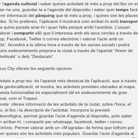
 l’
agenda cultural
i saber quines activitats té més a prop del lloc on e
riar-ne una, guardar-la a l’agenda del dispositiu i saber quin
temps
farà
enir informació del
pàrquing
que té més a prop, i quines són les places
les. Si ho prefereix, l’aplicació li mostrarà com arribar-hi amb
transpor
 a quina parada anar-hi i quan falta perquè arribi l’autobús. L’usuari
alorar i
compartir
allò que li interessa amb els seus cercles a través de
, Facebook, Twitter o correu electrònic i valorar l’acte amb un
a”. Accedirà a la última hora a través de les xarxes socials i podrà
uins esdeveniments preprara la ciutat a través de l’apartat “Anem de
 festivals” o dels “Destacats”.
eus City ofereix les següents opcions:
ivitats a prop teu
: és l’apartat més destacat de l’aplicació, que a través
la geolocalització, et mostra, les activitats previstes ubicades al mapa.
esta funcionalitat és especialment útil en esdeveniments de gran
mat, com el Trapezi.
enda
: ofereix informació de les activitats de la ciutat, sobre l’hora, el
u, el lloc i la descripció de l’activitat. Incorpora la previsió
eorològica, permet guardar l’acte d’agenda al dispositiu, pots saber
 arribar-hi, i compartir per whatsapp, facebook, twitter i correu
ctrònic. Permet valorar amb un «M’agrada» de forma que tothom pot
er quines són les activitats més populars. Guardar l’acte d’agenda al