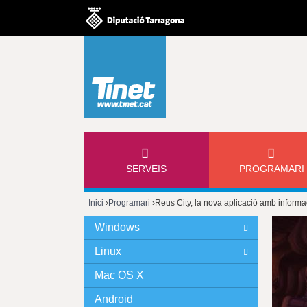
M
SERVEIS
PROGRAMARI
E
Inici
›
Programari
›
Reus City, la nova aplicació amb informac
N
Esteu
Windows
Ú
aquí
Linux
P
Mac OS X
Android
R