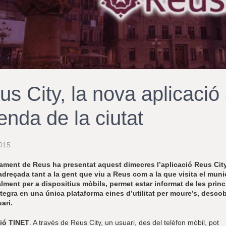
us City, la nova aplicació
enda de la ciutat
015
ament de Reus ha presentat aquest dimecres l’aplicació Reus City,
 adreçada tant a la gent que viu a Reus com a la que visita el mun
lment per a dispositius mòbils, permet estar informat de les princi
ntegra en una única plataforma eines d’utilitat per moure’s, descobr
ari.
ió TINET
. A través de Reus City, un usuari, des del telèfon mòbil, pot