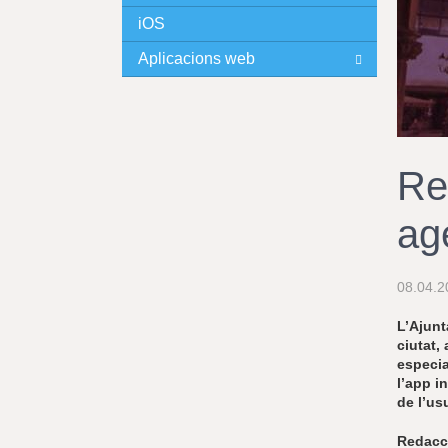
iOS
I
Aplicacions web
N
C
I
Re
P
ag
A
L
08.04.2
L’Ajunt
ciutat,
especia
l’app i
de l’usu
Redacc