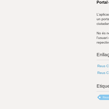
Portal
L’aplica
un porta
ciutadan
No és ne
l’usuari
repectiv
Enlla
Reus Ci
Reus Ci
Etiqu
Reus