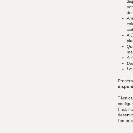
dis
bot
des
Ane
cal
ciu
A
Q
pla
Què
map
Act
Des
I m
Properam
dispon
Tècnica
configur
(mobilit
desenvo
l'empres