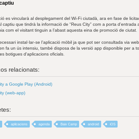
 captiu
ció es vincularà al desplegament del Wi-Fi ciutadà, ara en fase de licit
l captiu que tindrà la informació de “Reus City” com a porta d’entrada 
ia com el visitant tinguin a l’abast aquesta eina de promoció de ciutat.
cessari instal·lar-se l’aplicació mòbil ja que pot ser consultada via we
 en fa un ús intensiu, també disposa de la versió app disponible per a to
es botigues d'aplicacions oficials.
ços relacionats:
ty a Google Play (Android)
ty (web-app)
etes:
aplicacions
agenda
Baix Camp
android
iOS