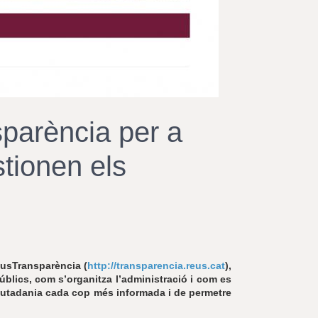
r
a
u
l
e
s
c
l
a
sparència per a
u
tionen els
eusTransparència (
http://transparencia.reus.cat
),
úblics, com s’organitza l’administració i com es
a ciutadania cada cop més informada i de permetre