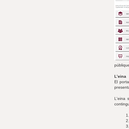
públiqu
L’eina
El porta
presenta
L'eina 
contingu
1
2
3