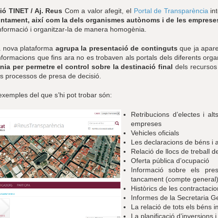
ió TINET / Aj. Reus
Com a valor afegit, el
Portal de Transparència
int
untament, així com la dels organismes autònoms i de les emprese
 informació i organitzar-la de manera homogènia.
 nova plataforma
agrupa la presentació de continguts
que ja apare
formacions que fins ara no es trobaven als portals dels diferents orga
nia per permetre el control sobre la destinació final
dels recursos 
ls processos de presa de decisió.
exemples del que s’hi pot trobar són:
Retribucions d’electes i a
empreses
Vehicles oficials
Les declaracions de béns i a
Relació de llocs de treball
Oferta pública d’ocupació
Informació sobre els pres
tancament (compte general
Històrics de les contractacio
Informes de la Secretaria G
La relació de tots els béns 
La planificació d’inversions i