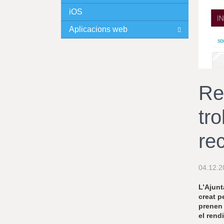
iOS
I
Aplicacions web
N
C
I
Re
P
tr
A
re
L
04.12.2
L’Ajunt
creat p
prenen 
el rend