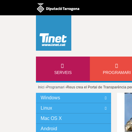
M
SERVEIS
PROGRAMARI
E
Inici
›
Programari
›
Reus crea el Portal de Transparència per
N
Esteu
Windows
Ú
aquí
Linux
P
Mac OS X
Android
R