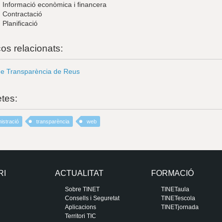
. Informació econòmica i financera
. Contractació
. Planificació
ços relacionats:
de Transparència de Reus
etes:
istració
transparència
web
RI
ACTUALITAT
FORMACIÓ
Sobre TINET
TINETaula
Consells i Seguretat
TINETescola
Aplicacions
TINETjornada
Territori TIC