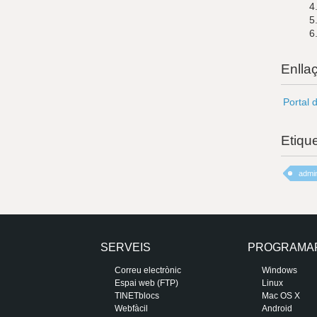
4
5
6
Enlla
Portal 
Etiqu
admin
SERVEIS
PROGRAMA
Correu electrònic
Windows
Espai web (FTP)
Linux
TINETblocs
Mac OS X
Webfàcil
Android