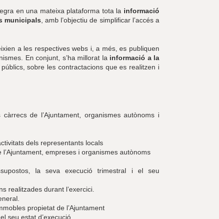
egra en una mateixa plataforma tota la
informació
s municipals
, amb l’objectiu de simplificar l’accés a
ixien a les respectives webs i, a més, es publiquen
nismes. En conjunt, s’ha millorat la
informació a la
públics, sobre les contractacions que es realitzen i
lts càrrecs de l’Ajuntament, organismes autònoms i
ctivitats dels representants locals
 de l’Ajuntament, empreses i organismes autònoms
supostos, la seva execució trimestral i el seu
)
ns realitzades durant l’exercici.
eneral.
immobles propietat de l’Ajuntament
 el seu estat d’execució.