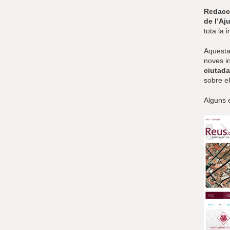
Redacc
de l’Aj
tota la
Aquesta
noves in
ciutada
sobre e
Alguns 