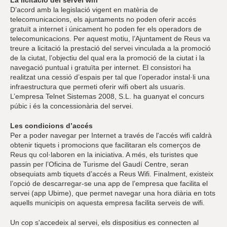
D’acord amb la legislació vigent en matèria de
telecomunicacions, els ajuntaments no poden oferir accés
gratuït a internet i únicament ho poden fer els operadors de
telecomunicacions. Per aquest motiu, l’Ajuntament de Reus va
treure a licitació la prestació del servei vinculada a la promoció
de la ciutat, l’objectiu del qual era la promoció de la ciutat i la
navegació puntual i gratuïta per internet. El consistori ha
realitzat una cessió d’espais per tal que l’operador instal·li una
infraestructura que permeti oferir wifi obert als usuaris.
L’empresa Telnet Sistemas 2008, S.L. ha guanyat el concurs
púbic i és la concessionària del servei.
Les condicions d’accés
Per a poder navegar per Internet a través de l'accés wifi caldrà
obtenir tiquets i promocions que facilitaran els comerços de
Reus qu col·laboren en la iniciativa. A més, els turistes que
passin per l’Oficina de Turisme del Gaudí Centre, seran
obsequiats amb tiquets d’accés a Reus Wifi. Finalment, existeix
l’opció de descarregar-se una app de l’empresa que facilita el
servei (app Ubime), que permet navegar una hora diària en tots
aquells municipis on aquesta empresa facilita serveis de wifi.
Un cop s'accedeix al servei, els dispositius es connecten al