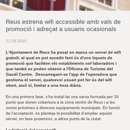
r
a
u
l
Reus estrena wifi accessible amb vals de
e
s
promoció i adreçat a usuaris ocasionals
c
l
21.09.2016
a
u
L'Ajuntament de Reus ha posat en marxa un servei de wifi
gratuït, al qual es pot accedir fent ús d'uns tiquets de
promoció que faciliten els establiments col·laboradors i
que també es poden obtenir a l'Oficina de Turisme del
Gaudí Centre. Descarregant-se l'app de l'operadora que
gestiona el servei, qualsevol usuari pot fer ús del wifi
obert, això sí, limitat a una hora diària.
En una primera fase, s’ha instal·lat una xarxa formada per 16
punts que donen cobertura a la zona centre de Reus i a les
zones pròximes a diversos equipaments municipals. En funció
de l’acceptació, es planteja la possibilitat d’ampliar aquest
servei, en fase posteriors, a altres punts de la ciutat.
La licitació del servei wifi