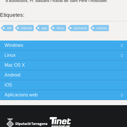
d’autobusos, Pl. Baluard i Raval de Sant Pere i Robuster.
Etiquetes:
wifi
Internet
app
Reus
promoció
turisme
Windows
Linux
Mac OS X
Android
iOS
Aplicacions web