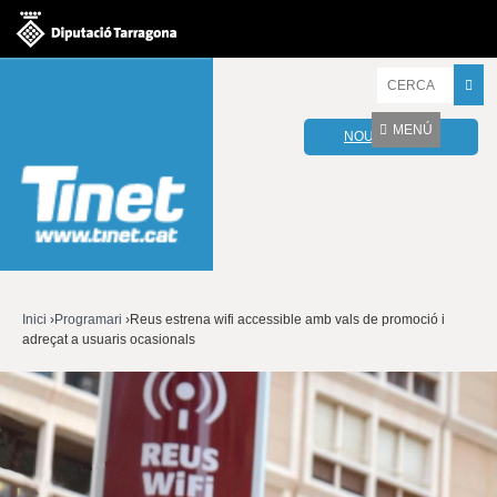
Jump to navigation
I
n
t
MENÚ
NOU WEBMAIL
r
o
d
u
ï
u
l
e
s
v
Inici
›
Programari
›
Reus estrena wifi accessible amb vals de promoció i
o
adreçat a usuaris ocasionals
Esteu
s
t
aquí
r
e
s
p
a