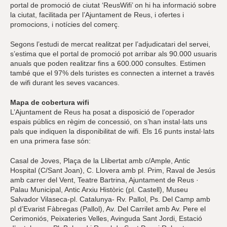
portal de promoció de ciutat ‘ReusWifi’ on hi ha informació sobre
la ciutat, facilitada per l’Ajuntament de Reus, i ofertes i
promocions, i notícies del comerç.
Segons l’estudi de mercat realitzat per l’adjudicatari del servei,
s’estima que el portal de promoció pot arribar als 90.000 usuaris
anuals que poden realitzar fins a 600.000 consultes. Estimen
també que el 97% dels turistes es connecten a internet a través
de wifi durant les seves vacances.
Mapa de cobertura wifi
L’Ajuntament de Reus ha posat a disposició de l’operador
espais públics en règim de concessió, on s’han instal·lats uns
pals que indiquen la disponibilitat de wifi. Els 16 punts instal·lats
en una primera fase són:
Casal de Joves, Plaça de la Llibertat amb c/Ample, Antic
Hospital (C/Sant Joan), C. Llovera amb pl. Prim, Raval de Jesús
amb carrer del Vent, Teatre Bartrina, Ajuntament de Reus ·
Palau Municipal, Antic Arxiu Històric (pl. Castell), Museu
Salvador Vilaseca-pl. Catalunya- Rv. Pallol, Ps. Del Camp amb
pl d’Evarist Fàbregas (Pallol), Av. Del Carrilet amb Av. Pere el
Cerimoniós, Peixateries Velles, Avinguda Sant Jordi, Estació