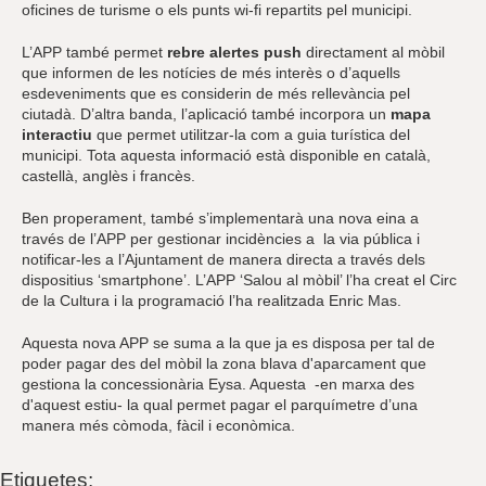
oficines de turisme o els punts wi-fi repartits pel municipi.
L’APP també permet
rebre alertes push
directament al mòbil
que informen de les notícies de més interès o d’aquells
esdeveniments que es considerin de més rellevància pel
ciutadà. D’altra banda, l’aplicació també incorpora un
mapa
interactiu
que permet utilitzar-la com a guia turística del
municipi. Tota aquesta informació està disponible en català,
castellà, anglès i francès.
Ben properament, també s’implementarà una nova eina a
través de l’APP per gestionar incidències a la via pública i
notificar-les a l’Ajuntament de manera directa a través dels
dispositius ‘smartphone’. L’APP ‘Salou al mòbil’ l’ha creat el Circ
de la Cultura i la programació l’ha realitzada Enric Mas.
Aquesta nova APP se suma a la que ja es disposa per tal de
poder pagar des del mòbil la zona blava d'aparcament que
gestiona la concessionària Eysa. Aquesta -en marxa des
d'aquest estiu- la qual permet pagar el parquímetre d’una
manera més còmoda, fàcil i econòmica.
Etiquetes: