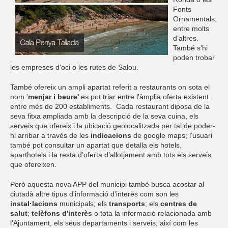
Fonts
Ornamentals,
entre molts
d’altres.
També s’hi
poden trobar
les empreses d'oci o les rutes de Salou.
També ofereix un ampli apartat referit a restaurants on sota el
nom '
menjar i beure'
es pot triar entre l'àmplia oferta existent
entre més de 200 establiments. Cada restaurant diposa de la
seva fitxa ampliada amb la descripció de la seva cuina, els
serveis que ofereix i la ubicació geolocalitzada per tal de poder-
hi arribar a través de les
indicacions
de google maps; l’usuari
també pot consultar un apartat que detalla els hotels,
aparthotels i la resta d’oferta d’allotjament amb tots els serveis
que ofereixen.
Però aquesta nova APP del municipi també busca acostar al
ciutadà altre tipus d'informació d'interès com son les
instal·lacions
municipals; els
transports
; els
centres de
salut
;
telèfons d'interès
o tota la informació relacionada amb
l'Ajuntament, els seus departaments i serveis; així com les