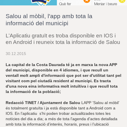
r
a
u
Salou al mòbil, l'app amb tota la
l
e
informació del municipi
s
c
L’Aplicatiu gratuït es troba disponible en IOS i
l
a
en Android i reuneix tota la informació de Salou
u
30.12.2015
La capital de la Costa Daurada té ja en marxa la nova APP
del municipi, disponible en 4 idiomes, i que recull un
ventall molt ampli d'informació que pot ser d'utilitat tant pel
visitant com pel ciutadà resident al municipi. Es tracta
d'una nova eina informativa molt intuïtiva i que recull tota
la informació de la població;
Redacció TINET / Ajuntament de Salou
LAPP ‘Salou al mòbil’
és totalment gratuïta i ja està disponible tant a Android com a
IOS. En l’aplicatiu s'hi poden trobar actualitzades totes les
notícies del dia a dia; a més de tota l'agenda d'actes detallada
amb tota la informació d’interès, horaris, preus i l’ubicació