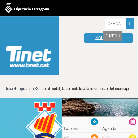
Jump to navigation
I
n
t
MENÚ
NOU WEBMAIL
r
o
d
u
ï
u
l
e
s
v
Inici
›
Programari
›
Salou al mòbil, l'app amb tota la informació del municipi
o
Esteu
s
t
aquí
r
e
s
p
a