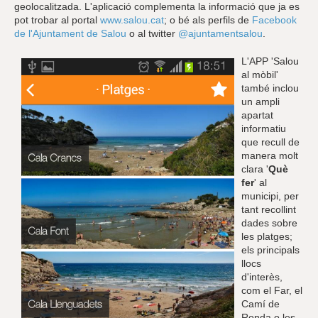
geolocalitzada. L'aplicació complementa la informació que ja es
pot trobar al portal
www.salou.cat
; o bé als perfils de
Facebook
de l'Ajuntament de Salou
o al twitter
@ajuntamentsalou
.
L'APP 'Salou
al mòbil'
també inclou
un ampli
apartat
informatiu
que recull de
manera molt
clara '
Què
fer
' al
municipi, per
tant recollint
dades sobre
les platges;
els principals
llocs
d'interès,
com el Far, el
Camí de
Ronda o les