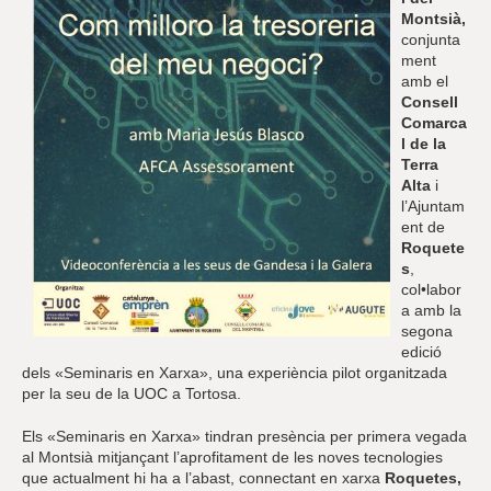
Montsià,
conjunta
ment
amb el
Consell
Comarca
l de la
Terra
Alta
i
l’Ajuntam
ent de
Roquete
s
,
col•labor
a amb la
segona
edició
dels «Seminaris en Xarxa», una experiència pilot organitzada
per la seu de la UOC a Tortosa.
Els «Seminaris en Xarxa» tindran presència per primera vegada
al Montsià mitjançant l’aprofitament de les noves tecnologies
que actualment hi ha a l’abast, connectant en xarxa
Roquetes,