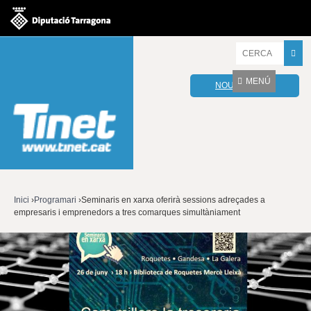
Jump to navigation
I
n
t
MENÚ
NOU WEBMAIL
r
o
d
u
ï
u
l
e
s
v
Inici
›
Programari
›
Seminaris en xarxa oferirà sessions adreçades a
o
empresaris i emprenedors a tres comarques simultàniament
Esteu
s
t
aquí
r
e
s
p
a