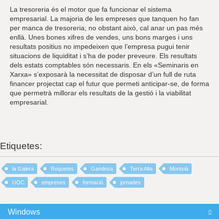
La tresoreria és el motor que fa funcionar el sistema
empresarial. La majoria de les empreses que tanquen ho fan
per manca de tresoreria; no obstant això, cal anar un pas més
enllà. Unes bones xifres de vendes, uns bons marges i uns
resultats positius no impedeixen que l’empresa pugui tenir
situacions de liquiditat i s’ha de poder preveure. Els resultats
dels estats comptables són necessaris. En els «Seminaris en
Xarxa» s’exposarà la necessitat de disposar d’un full de ruta
financer projectat cap el futur que permeti anticipar-se, de forma
que permetrà millorar els resultats de la gestió i la viabilitat
empresarial.
Etiquetes:
la Galera
Roquetes
Gandesa
Terra Alta
Montsià
UOC
empreses
formació
jornades
Windows