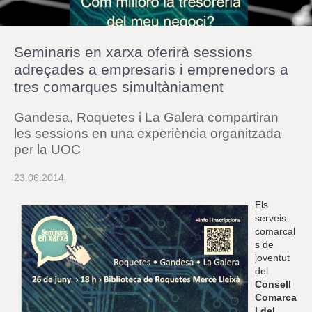
r
a
u
l
Seminaris en xarxa oferirà sessions
e
s
adreçades a empresaris i emprenedors a
c
tres comarques simultàniament
l
a
u
Gandesa, Roquetes i La Galera compartiran
les sessions en una experiència organitzada
per la UOC
23.06.2014
Els
serveis
comarcal
s de
joventut
del
Consell
Comarca
l del