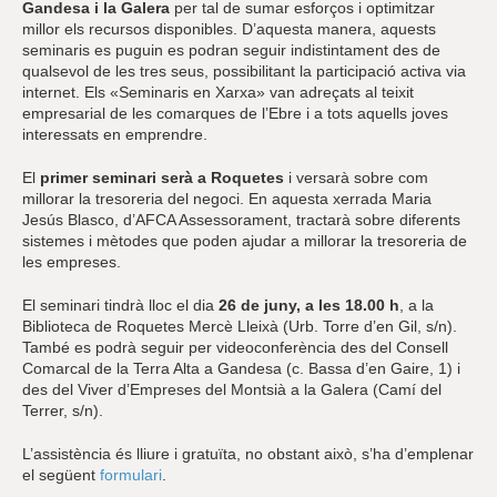
Gandesa i la Galera
per tal de sumar esforços i optimitzar
millor els recursos disponibles. D’aquesta manera, aquests
seminaris es puguin es podran seguir indistintament des de
qualsevol de les tres seus, possibilitant la participació activa via
internet. Els «Seminaris en Xarxa» van adreçats al teixit
empresarial de les comarques de l’Ebre i a tots aquells joves
interessats en emprendre.
El
primer seminari serà a Roquetes
i versarà sobre com
millorar la tresoreria del negoci. En aquesta xerrada Maria
Jesús Blasco, d’AFCA Assessorament, tractarà sobre diferents
sistemes i mètodes que poden ajudar a millorar la tresoreria de
les empreses.
El seminari tindrà lloc el dia
26 de juny, a les 18.00 h
, a la
Biblioteca de Roquetes Mercè Lleixà (Urb. Torre d’en Gil, s/n).
També es podrà seguir per videoconferència des del Consell
Comarcal de la Terra Alta a Gandesa (c. Bassa d’en Gaire, 1) i
des del Viver d’Empreses del Montsià a la Galera (Camí del
Terrer, s/n).
L’assistència és lliure i gratuïta, no obstant això, s’ha d’emplenar
el següent
formulari
.