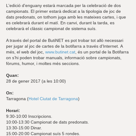
L'edició d'enguany estarà marcada per la celebració de dos
campionats. El primer estarà dedicat a la tipologia de joc de
dats predonats, on tothom juga amb les mateixes cartes, i que
es celebrarà durant el matí. En canvi, durant la tarda, es
celebrarà el clàssic campionat de sistema suís.
A través del portal de ButiNET es pot trobar tot allò necessari
per jugar al joc de cartes de la botifarra a través d'Internet. A
més, el web del joc,
www.butinet.cat
, és un portal de la Botifarra
on s’hi poden trobar manuals, informació sobre campionats,
fòrums, humor, i moltes més seccions.
Quan:
28 de gener 2017 (a les 10:00)
On:
Tarragona (
Hotel Ciutat de Tarragona
)
Horari:
9:30-10:00 Inscripcions.
10:00-13:30 Campionat de dats predonats.
13:30-15:00 Dinar.
15:00-20:00 Campionat suís 5 rondes.