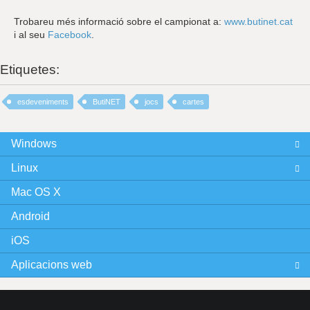
Trobareu més informació sobre el campionat a:
www.butinet.cat
i al seu
Facebook
.
Etiquetes:
esdeveniments
ButiNET
jocs
cartes
Windows
Linux
Mac OS X
Android
iOS
Aplicacions web