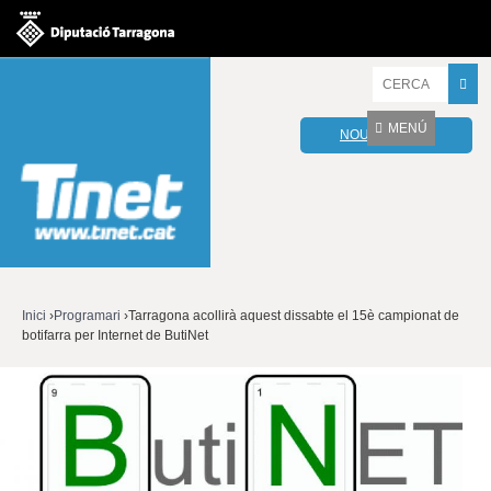
Jump to navigation
I
n
t
MENÚ
NOU WEBMAIL
r
o
d
u
ï
u
l
e
s
v
Inici
›
Programari
›
Tarragona acollirà aquest dissabte el 15è campionat de
o
botifarra per Internet de ButiNet
Esteu
s
t
aquí
r
e
s
p
a