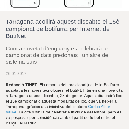
r
a
u
l
Tarragona acollirà aquest dissabte el 15è
e
s
campionat de botifarra per Internet de
c
ButiNet
l
a
u
Com a novetat d'enguany es celebrarà un
campionat de dats predonats i un altre de
sistema suís
26.01.2017
Redacció TINET
. Els amants del tradicional joc de la Botifarra
adaptat a les noves tecnologies, el ButiNET, tenen una nova cita
a Tarragona aquest dissabte, 28 de gener. Aquest dia tindrà lloc
el 15è campionat d'aquesta modalitat de joc, que va néixer a
Tarragona, gràcies a la iniciativa del tinetaire
Carles Albert
Vallvé
. La cita s'havia de celebrar a inicis de desembre, però es
va posposar per coincidència amb el partit de futbol entre el
Barça i el Madrid.