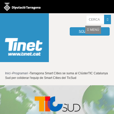
Jump to navigation
I
n
t
MENÚ
NOU WEBMAIL
r
o
d
u
ï
u
l
e
s
v
Inici
›
Programari
›
Tarragona Smart Cities se suma al ClústerTIC Catalunya
o
Sud per coliderar l'equip de Smart Cities del TicSud
Esteu
s
t
aquí
r
e
s
p
a