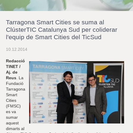
r
a
u
l
Tarragona Smart Cities se suma al
e
s
ClústerTIC Catalunya Sud per coliderar
c
l'equip de Smart Cities del TicSud
l
a
u
10.12.2014
Redacció
TINET /
Aj. de
Reus
. La
Fundació
Tarragona
Smart
Cities
(FMSC)
es va
sumar
aquest
dimarts al