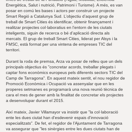
Energètica, Salut i nutrició, Patrimoni i Turisme). A més, es van
posar en comú les bases i actors per construir un projecte
Smart Regió a Catalunya Sud. L’objectiu d’aquest grup de
treball de Smart Cities és identificar, obtenir finançament i
realitzar projectes col·laboratius en l’entorn de les ciutats
inteligents, siguin de recerca o bé d’aplicació directa als
mercats. El grup de treball Smart Cities, liderat per Alsys i la
FMSC, està format per una vintena de empreses TIC del
territori.
Durant la roda de premsa, Arza va posar de relleu que un dels
principals objectius és "concretar acords, treballar plegats i
captar fons econòmics europeus pels diferents sectors TIC del
Camp de Tarragona". En aquest mateix sentit, el nou regidor de
Promoció Econòmica i Ocupació va assenyalar que en les
properes setmanes es programarà una nova reunió tècnica de
cara el mes de gener amb la finalitat de concretar els projectes
a desenvolupar durant el 2015.
Així mateix, Javier Villamayor va insistir que "la col·laboració
ente les dues ciutat han d'esdevenir espais d'innovació
especialitzats". De fet, el regidor de l'Ajuntament de Tarragona
va assegurar que "les sinèrgies entre les dues ciutats han de