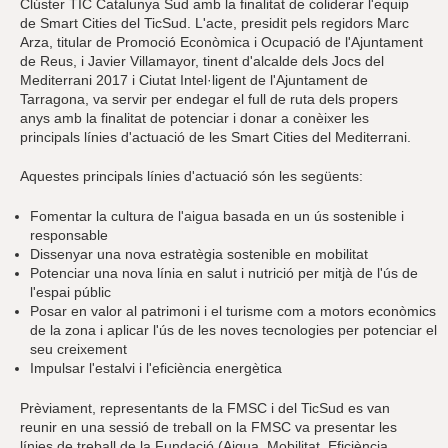
Clúster TIC Catalunya Sud amb la finalitat de coliderar l'equip
de Smart Cities del TicSud. L'acte, presidit pels regidors Marc
Arza, titular de Promoció Econòmica i Ocupació de l'Ajuntament
de Reus, i Javier Villamayor, tinent d'alcalde dels Jocs del
Mediterrani 2017 i Ciutat Intel·ligent de l'Ajuntament de
Tarragona, va servir per endegar el full de ruta dels propers
anys amb la finalitat de potenciar i donar a conèixer les
principals línies d'actuació de les Smart Cities del Mediterrani.
Aquestes principals línies d'actuació són les següents:
Fomentar la cultura de l'aigua basada en un ús sostenible i
responsable
Dissenyar una nova estratègia sostenible en mobilitat
Potenciar una nova línia en salut i nutrició per mitjà de l'ús de
l'espai públic
Posar en valor al patrimoni i el turisme com a motors econòmics
de la zona i aplicar l'ús de les noves tecnologies per potenciar el
seu creixement
Impulsar l'estalvi i l'eficiència energètica
Prèviament, representants de la FMSC i del TicSud es van
reunir en una sessió de treball on la FMSC va presentar les
línies de treball de la Fundació (Aigua, Mobilitat, Eficiència