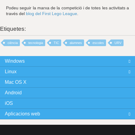
Podeu seguir la marxa de la competició i de totes les activitats a
través del
blog del First Lego League
.
Etiquetes:
ciència
tecnologia
TIC
alumnes
escoles
URV
Windows
Linux
Mac OS X
Android
iOS
Aplicacions web