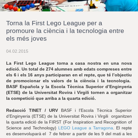
r
a
u
l
Torna la First Lego League per a
e
s
promoure la ciència i la tecnologia entre
c
els més joves
l
a
u
04.02.2015
La First Lego League torna a casa nostra en una nova
edició. Un total de 274 alumnes amb edats compreses entre
els 6 i els 16 anys participaran en el repte, que té l’objectiu
de promocionar els valors de la ciència i la tecnologia.
BASF Española y la Escola Tècnica Superior d’Enginyeria
(ETSE) de la Universitat Rovira i Virgili tornen a organitzar
la competició que arriba a la quarta edició.
Redacció TINET / URV
BASF i l’Escola Tècnica Superior
d’Enginyeria (ETSE) de la Universitat Rovira i Virgili organitzen
la quarta edició de la FIRST (For Inspiration and Recognition of
Science and Technology)
LEGO League a Tarragona
. El repte
es desenvoluparà el 7 de febrer a partir de les 9 del mati a les