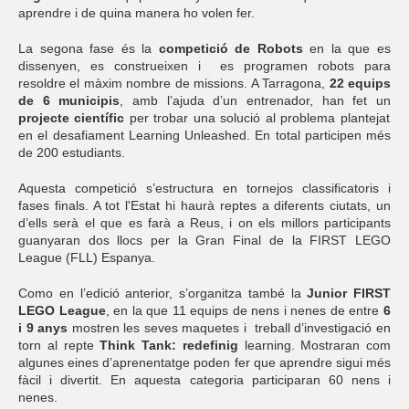
aprendre i de quina manera ho volen fer.
La segona fase és la
competició de Robots
en la que es
dissenyen, es construeixen i es programen robots para
resoldre el màxim nombre de missions. A Tarragona,
22 equips
de 6 municipis
, amb l’ajuda d’un entrenador, han fet un
projecte científic
per trobar una solució al problema plantejat
en el desafiament Learning Unleashed. En total participen més
de 200 estudiants.
Aquesta competició s’estructura en tornejos classificatoris i
fases finals. A tot l'Estat hi haurà reptes a diferents ciutats, un
d’ells serà el que es farà a Reus, i on els millors participants
guanyaran dos llocs per la Gran Final de la FIRST LEGO
League (FLL) Espanya.
Como en l’edició anterior, s’organitza també la
Junior FIRST
LEGO League
, en la que 11 equips de nens i nenes de entre
6
i 9 anys
mostren les seves maquetes i treball d’investigació en
torn al repte
Think Tank: redefinig
learning. Mostraran com
algunes eines d’aprenentatge poden fer que aprendre sigui més
fàcil i divertit. En aquesta categoria participaran 60 nens i
nenes.