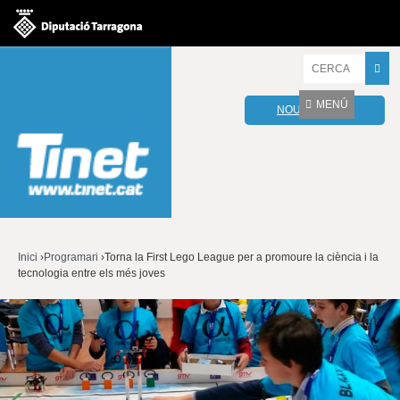
Jump to navigation
I
n
t
MENÚ
NOU WEBMAIL
r
o
d
u
ï
u
l
e
s
v
Inici
›
Programari
›
Torna la First Lego League per a promoure la ciència i la
o
tecnologia entre els més joves
Esteu
s
t
aquí
r
e
s
p
a