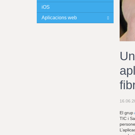
iOS
I
Aplicacions web
N
C
I
Un
P
ap
A
fib
L
16.06.2
El grup
TIC i Sa
persones
L’aplica