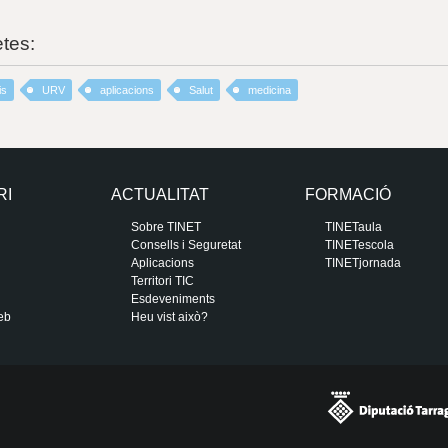
etes:
is
URV
aplicacions
Salut
medicina
RI
ACTUALITAT
FORMACIÓ
Sobre TINET
TINETaula
Consells i Seguretat
TINETescola
Aplicacions
TINETjornada
Territori TIC
Esdeveniments
eb
Heu vist això?