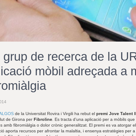
 grup de recerca de la U
licació mòbil adreçada a 
romiàlgia
014
ALGOS
de la Universitat Rovira i Virgili ha rebut el
premi Jove Talent
lut de Girona per
Fibroline
. Es tracta d’una aplicació per a mòbils que 
 amb fibromiàlgia o dolor crònic generalitzat. El premi es va atorgar el
ció aporta recursos per afrontar la malaltia, i ensenya estratègies per 