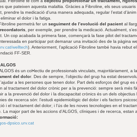
ual. Fibroline té com a
objectiu proporcionar un tractament, rigorós i
es que pateixen aquesta malaltia. Gràcies a Fibroline, els seus usuaris
at, prendre la medicació d’una manera adequada, regular l’estat d’ànim
eliminar el dolor i la fatiga.
Fibroline permetrà fer un
seguiment de l’evolució del pacient
al lla
 recordatoris
, per exemple, per prendre la medicació. Actualment, s’est
tat. Un cop acabada la primera fase, començarà la fase pilot del tract
interessada en participar pot demanar una invitació des de la pàgina w
rv.cat/welltech
). Anteriorment, l’aplicació Fibroline també havia rebut e
undació FF-SER.
p ALGOS
ALGOS és un col•lectiu de professionals vinculats, majoritàriament, a la Un
tament del dolo
r. Des de sempre, l’objectiu del grup ha estat desenvol
d’ajudar a les persones que tenen dolor. Part dels esforços del grup es 
n al tractament del dolor crònic per a la prevenció: sempre serà més f
ir a la prevenció del dolor i la discapacitat crònics és un dels objectius
ínies de recerca són: l’estudi epidemiològic del dolor i els factors psicoso
ció i el tractament del dolor; i l’ús de les noves tecnologies en el tractame
). La major part de les accions d’ALGOS, clíniques i de recerca, estan ad
formació:
lgos-dpsico.urv.cat