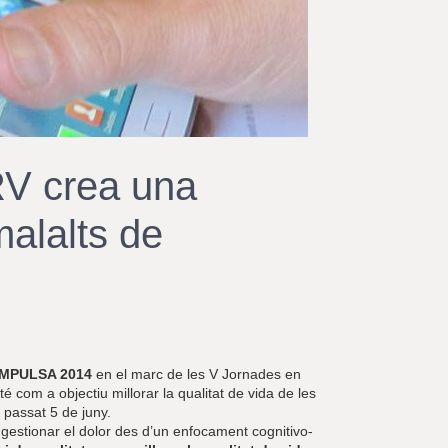
r
a
u
l
e
s
c
l
a
RV crea una
u
malalts de
 IMPULSA 2014
en el marc de les V Jornades en
té com a objectiu millorar la qualitat de vida de les
 passat 5 de juny.
a gestionar el dolor des d’un enfocament cognitivo-