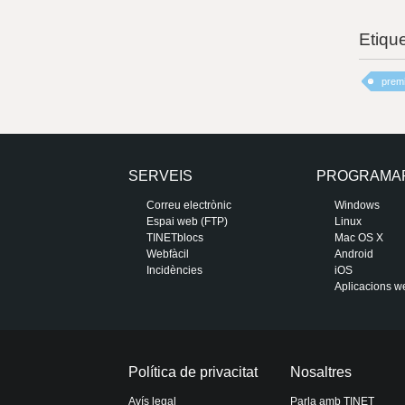
Etiqu
prem
SERVEIS
PROGRAMA
Correu electrònic
Windows
Espai web (FTP)
Linux
TINETblocs
Mac OS X
Webfàcil
Android
Incidències
iOS
Aplicacions w
Política de privacitat
Nosaltres
Avís legal
Parla amb TINET