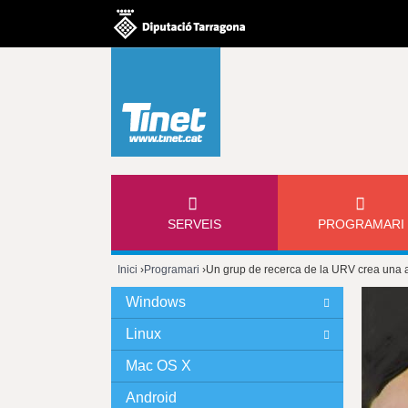
M
SERVEIS
PROGRAMARI
E
Inici
›
Programari
›
Un grup de recerca de la URV crea una a
N
Esteu
Windows
Ú
aquí
Linux
P
Mac OS X
Android
R