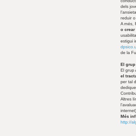
conduct
dels jov
l’ansiet
reduir o 
A més, 
o crear
usabili
estigui 
dpsico.u
de la F
El gru
El grup 
el trac
per tal 
dedique
Contribu
Altres l
l’avalua
internet
Més in
http://a