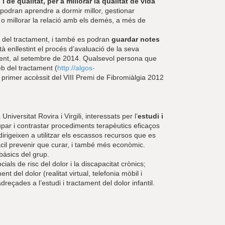
 de qualitat, per a millorar la qualitat de vida
 podran aprendre a dormir millor, gestionar
 o millorar la relació amb els demés, a més de
rg del tractament, i també es podran
guardar notes
à enllestint el procés d’avaluació de la seva
ament, al setembre de 2014. Qualsevol persona que
eb del tractament (
http://algos-
l primer accèssit del VIII Premi de Fibromiàlgia 2012
iversitat Rovira i Virgili, interessats per l’
estudi i
upar i contrastar procediments terapèutics eficaços
dirigeixen a utilitzar els escassos recursos que es
àcil prevenir que curar, i també més econòmic.
 bàsics del grup.
cials de risc del dolor i la discapacitat crònics;
nt del dolor (realitat virtual, telefonia mòbil i
reçades a l’estudi i tractament del dolor infantil.