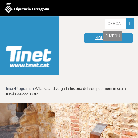
Jump to navigation
I
n
t
MENÚ
NOU WEBMAIL
r
o
d
u
ï
u
l
e
s
v
Inici
›
Programari
›
Vila-seca divulga la història del seu patrimoni in situ a
o
través de codis QR
Esteu
s
t
aquí
r
e
s
p
a