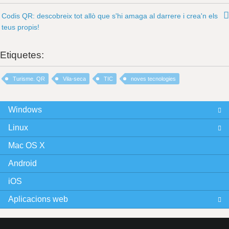
Codis QR: descobreix tot allò que s'hi amaga al darrere i crea'n els
teus propis!
Etiquetes:
Turisme. QR
Vila-seca
TIC
noves tecnologies
Windows
Linux
Mac OS X
Android
iOS
Aplicacions web