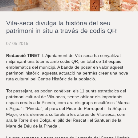
r
a
u
l
Vila-seca divulga la història del seu
e
s
patrimoni in situ a través de codis QR
c
l
07.05.2015
a
u
Redacció TINET
. L’Ajuntament de Vila-seca ha senyalitzat
mitjançant uns tòtems amb codis QR, un total de 19 espais
emblemàtics del municipi. A banda de posar en valor aquest
patrimoni històric, aquesta actuació ha permès crear una nova
ruta cultural pel Centre Històric de la població.
Tot passejant, es poden conèixer els 11 punts estratègics del
patrimoni cultural de Vila-seca, sense oblidar els importants
espais creats a la Pineda, com ara els grups escultòrics “Marca
d’Aigua” i “Pineda”, el parc del Pinar de Perruquet i la Sèquia
Major, o els elements culturals a les afores de Vila-seca, com
ara la Torre d’en Dolça, el piló del Rescat i el Santuari de la
Mare de Déu de la Pineda .
La ruta comença a pocs metres de l’entrada del Centre Històric,