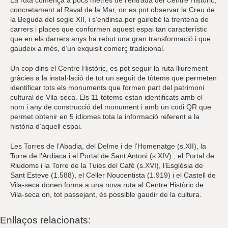
concretament al Raval de la Mar, on es pot observar la Creu de
la Beguda del segle XII, i s’endinsa per gairebé la trentena de
carrers i places que conformen aquest espai tan característic
que en els darrers anys ha rebut una gran transformació i que
gaudeix a més, d’un exquisit comerç tradicional.
Un cop dins el Centre Històric, es pot seguir la ruta lliurement
gràcies a la instal·lació de tot un seguit de tòtems que permeten
identificar tots els monuments que formen part del patrimoni
cultural de Vila-seca. Els 11 tòtems estan identificats amb el
nom i any de construcció del monument i amb un codi QR que
permet obtenir en 5 idiomes tota la informació referent a la
història d’aquell espai.
Les Torres de l’Abadia, del Delme i de l’Homenatge (s.XII), la
Torre de l’Ardiaca i el Portal de Sant Antoni (s.XIV) , el Portal de
Riudoms i la Torre de la Tuies del Café (s.XVI), l’Església de
Sant Esteve (1.588), el Celler Noucentista (1.919) i el Castell de
Vila-seca donen forma a una nova ruta al Centre Històric de
Vila-seca on, tot passejant, és possible gaudir de la cultura.
Enllaços relacionats: