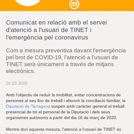
r
a
u
l
Comunicat en relació amb el servei
e
s
d'atenció a l'usuari de TINET i
c
l'emergència pel coronavirus
l
a
u
Com a mesura preventiva davant l'emergència
pel brot de COVID-19, l'atenció a l'usuari de
TINET serà únicament a través de mitjans
electrònics.
16.03.2020
Amb l'objectiu de reduir la mobilitat, evitar concentracions de
persones al seu lloc de treball i afavorir la conciliació familiar, la
Diputació de Tarragona
suspèn amb caràcter general el treball
presencial de tot el personal de la Diputació i dels seus
organismes autònoms a partir del dia 16 de març de 2020.
Mentre duri aquesta mesura, l'atenció a l'usuari de TINET es