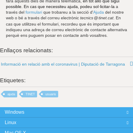
farà aquests dies de manera telemàtica,
en tot allò que sigui
possible. En cas que necessiteu ajuda, podeu sol·licitar-la
a
través del
formulari
que trobareu a la secció d'
Ajuda
del nostre
web o bé a través del correu electrònic
tecnics
@
tinet.cat
. En
cas que utilitzeu el formulari, recordeu que és important que
indiqueu una adreça de correu electrònic de contacte alternativa
perquè ens puguem posar en contacte amb vosaltres.
Enllaços relacionats:
Informació en relació amb el coronavirus | Diputació de Tarragona
Etiquetes:
ajuda
TINET
usuaris
Windows
Linux
Mac OS X