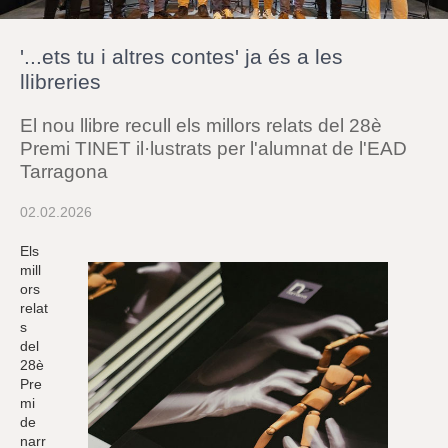
r
a
u
'...ets tu i altres contes' ja és a les
l
e
llibreries
s
c
El nou llibre recull els millors relats del 28è
l
a
Premi TINET il·lustrats per l'alumnat de l'EAD
u
Tarragona
02.02.2026
Els
mill
ors
relat
s
del
28è
Pre
mi
de
narr