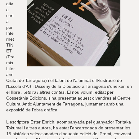
ativ
a
curt
a
per
Inte
rnet
TIN
ET
(Pre
mis
Liter
aris
Ciutat de Tarragona) i el talent de l'alumnat d'Il•lustració de
l'Escola d'Art i Disseny de la Diputació a Tarragona s'uneixen en
el llibre
...ets tu i altres contes
. El nou volum, editat per
Cossetània Edicions, s'ha presentat aquest divendres al Centre
Cultural Antic Ajuntament de Tarragona, juntament amb una
exposició de l'obra gràfica.
L'escriptora Ester Enrich, acompanyada pel guanyador Toritaka
Tokumei i altres autors, ha estat l'encarregada de presentar les
15 històries seleccionades d'aquesta edició del Premi, convocat