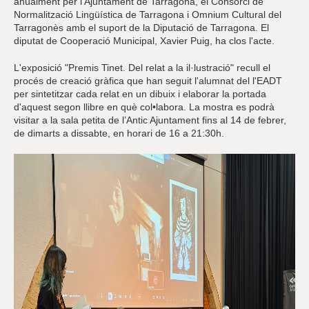
anualment per l'Ajuntament de Tarragona, el Consorci de
Normalització Lingüística de Tarragona i Omnium Cultural del
Tarragonès amb el suport de la Diputació de Tarragona. El
diputat de Cooperació Municipal, Xavier Puig, ha clos l'acte.
L'exposició "Premis Tinet. Del relat a la il·lustració" recull el
procés de creació gràfica que han seguit l'alumnat del l'EADT
per sintetitzar cada relat en un dibuix i elaborar la portada
d'aquest segon llibre en què col•labora. La mostra es podrà
visitar a la sala petita de l’Antic Ajuntament fins al 14 de febrer,
de dimarts a dissabte, en horari de 16 a 21:30h.