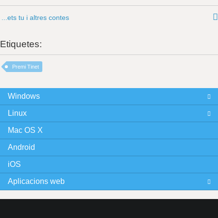
...ets tu i altres contes
Etiquetes:
Premi Tinet
Windows
Linux
Mac OS X
Android
iOS
Aplicacions web