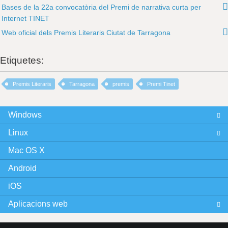
Bases de la 22a convocatòria del Premi de narrativa curta per
Internet TINET
Web oficial dels Premis Literaris Ciutat de Tarragona
Etiquetes:
Premis Literaris
Tarragona
premis
Premi Tinet
Windows
Linux
Mac OS X
Android
iOS
Aplicacions web