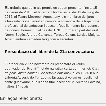
Els treballs que optin als premis es poden presentar fins al 15
de gener de 2019 i el lliurament tindrà lloc el dia 11 de maig de
2019, al Teatre Metropol. Aquest any, els membres del jurat
s’han seleccionat tenint en compte la solvència de la trajectòria
professional de cadascun i buscant l’equilibri entre la presència
de dones i homes. En el cas del TINET, formaran part del jurat
Noemi Bagés, Andreu Carranza, Teresa Colom, Lurdes Malgrat,
Albert Ventura i Amadeu Roig com a secretari.
Presentació del llibre de la 21a convocatòria
El proper dia 20 de novembre es presentarà el volum
guanyador del Premi Tinet de narrativa curta per Internet,
Cara
de peix i altres contes
(Cossetània edicions), a les 19.30 h a la
Llibreria Adserà, de Tarragona. En aquest volum es recullen el
conte guanyador, que li dona títol, escrit per M. Victòria Lovaina,
i altres 14 relats.
Enllaços relacionats: