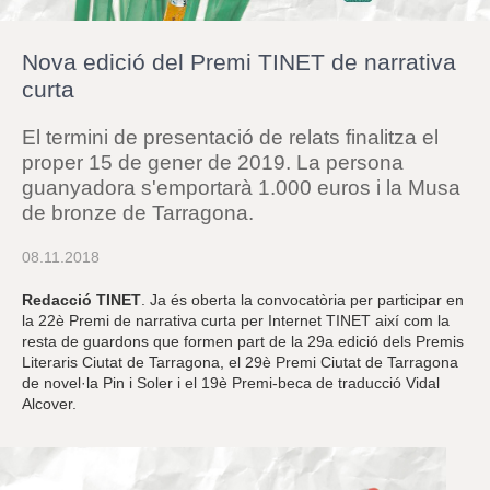
r
a
u
Nova edició del Premi TINET de narrativa
l
e
curta
s
c
El termini de presentació de relats finalitza el
l
a
proper 15 de gener de 2019. La persona
u
guanyadora s'emportarà 1.000 euros i la Musa
de bronze de Tarragona.
08.11.2018
Redacció TINET
. Ja és oberta la convocatòria per participar en
la 22è Premi de narrativa curta per Internet TINET així com la
resta de guardons que formen part de la 29a edició dels Premis
Literaris Ciutat de Tarragona, el 29è Premi Ciutat de Tarragona
de novel·la Pin i Soler i el 19è Premi-beca de traducció Vidal
Alcover.