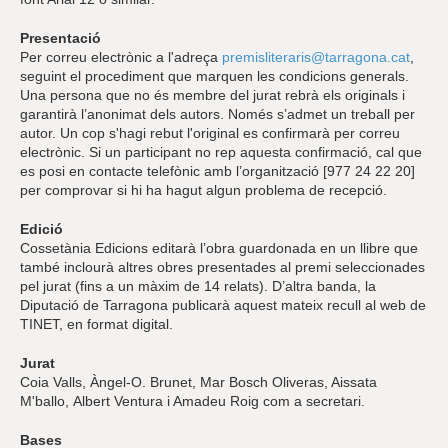
Presentació
Per correu electrònic a l'adreça
premisliteraris@tarragona.cat
,
seguint el procediment que marquen les condicions generals.
Una persona que no és membre del jurat rebrà els originals i
garantirà l’anonimat dels autors. Només s’admet un treball per
autor. Un cop s'hagi rebut l'original es confirmarà per correu
electrònic. Si un participant no rep aquesta confirmació, cal que
es posi en contacte telefònic amb l’organització [977 24 22 20]
per comprovar si hi ha hagut algun problema de recepció.
Edició
Cossetània Edicions editarà l’obra guardonada en un llibre que
també inclourà altres obres presentades al premi seleccionades
pel jurat (fins a un màxim de 14 relats). D’altra banda, la
Diputació de Tarragona publicarà aquest mateix recull al web de
TINET, en format digital.
Jurat
Coia Valls, Àngel-O. Brunet, Mar Bosch Oliveras, Aissata
M'ballo, Albert Ventura i Amadeu Roig com a secretari.
Bases