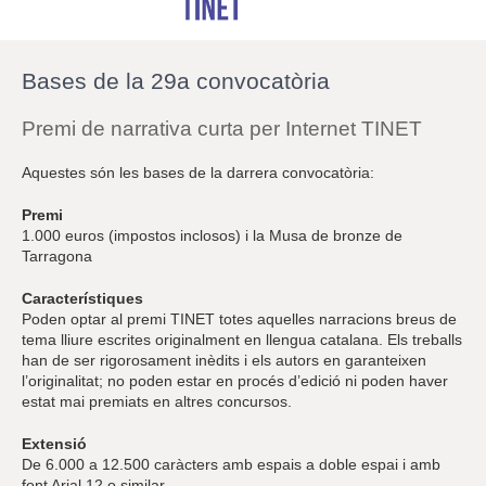
r
a
u
l
Bases de la 29a convocatòria
e
s
c
Premi de narrativa curta per Internet TINET
l
a
Aquestes són les bases de la darrera convocatòria:
u
Premi
1.000 euros (impostos inclosos) i la Musa de bronze de
Tarragona
Característiques
Poden optar al premi TINET totes aquelles narracions breus de
tema lliure escrites originalment en llengua catalana. Els treballs
han de ser rigorosament inèdits i els autors en garanteixen
l’originalitat; no poden estar en procés d’edició ni poden haver
estat mai premiats en altres concursos.
Extensió
De 6.000 a 12.500 caràcters amb espais a doble espai i amb
font Arial 12 o similar.