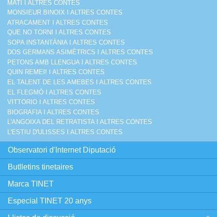
MATÍ I ALTRES CONTES
MONSIEUR BINOIX I ALTRES CONTES
ATRACAMENT I ALTRES CONTES
QUE NO TORNI I ALTRES CONTES
SOPA INSTANTÀNIA I ALTRES CONTES
DOS GERMANS ASIMÈTRICS I ALTRES CONTES
PETONS AMB LLENGUA I ALTRES CONTES
QUIN REMEI! I ALTRES CONTES
EL TALENT DE LES AMEBES I ALTRES CONTES
EL FLEGMÓ I ALTRES CONTES
VITTORIO I ALTRES CONTES
BIOGRAFIA I ALTRES CONTES
L'ANGOIXA DEL RETRATISTA I ALTRES CONTES
L'ESTIU D'ULISSES I ALTRES CONTES
Observatori d'Internet Diputació
Butlletins tinetaires
Marca TINET
Especial TINET 20 anys