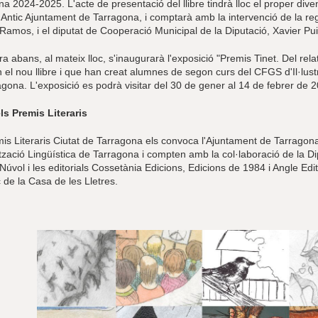
a 2024-2025. L'acte de presentació del llibre tindrà lloc el proper diven
l Antic Ajuntament de Tarragona, i comptarà amb la intervenció de la re
Ramos, i el diputat de Cooperació Municipal de la Diputació, Xavier Pui
ra abans, al mateix lloc, s'inaugurarà l'exposició "Premis Tinet. Del relat
en el nou llibre i que han creat alumnes de segon curs del CFGS d'Il·lust
gona. L'exposició es podrà visitar del 30 de gener al 14 de febrer de 
ls Premis Literaris
mis Literaris Ciutat de Tarragona els convoca l'Ajuntament de Tarragon
zació Lingüística de Tarragona i compten amb la col·laboració de la Dip
 Núvol i les editorials Cossetània Edicions, Edicions de 1984 i Angle Edit
 de la Casa de les Lletres.