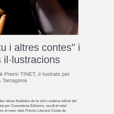
r
a
u
l
e
s
c
l
a
tu i altres contes" i
u
il·lustracions
è Premi TINET, il·lustrats per
 a Tarragona
s obres finalistes de la vint-i-vuitena edició del
itat per Cossetània Edicions, recull el relat
en el marc dels Premis Literaris Ciutat de