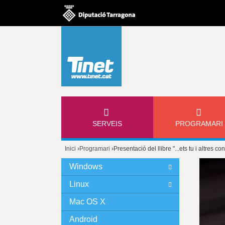
M
SERVEIS
PROGRAMARI
E
Inici
›
Programari
›
Presentació del llibre "...ets tu i altres c
N
Esteu
Windows
Ú
aquí
Linux
P
Mac OS X
Android
R