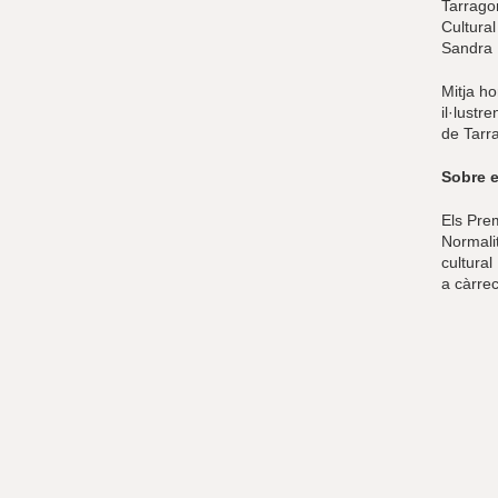
Tarragon
Cultura
Sandra 
Mitja ho
il·lustr
de Tarra
Sobre e
Els Pre
Normalit
cultural
a càrrec