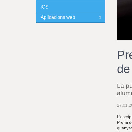
iOS
I
Aplicacions web
N
C
I
Pre
P
de
A
L
La pu
alumn
27.01.2
L'escrip
Premi de
guanyado