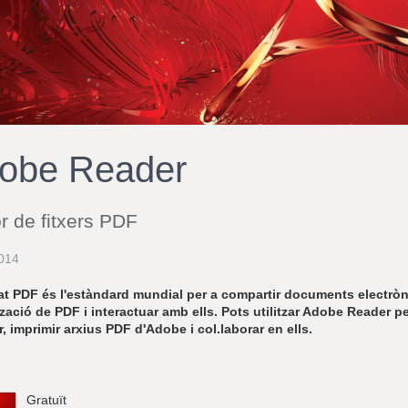
obe Reader
r de fitxers PDF
014
at PDF és l'estàndard mundial per a compartir documents electrò
tzació de PDF i interactuar amb ells. Pots utilitzar Adobe Reader pe
ar, imprimir arxius PDF d'Adobe i col.laborar en ells.
Gratuït