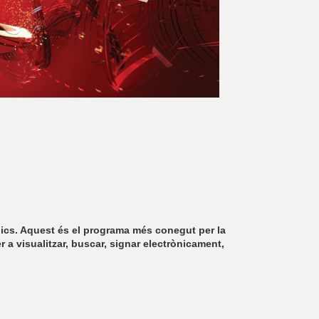
r
a
u
l
e
s
c
l
a
u
nics. Aquest és el programa més conegut per la
r a visualitzar, buscar, signar electrònicament,