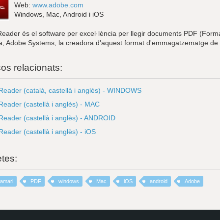
Web:
www.adobe.com
Windows, Mac, Android i iOS
eader és el software per excel·lència per llegir documents PDF (Forma
, Adobe Systems, la creadora d'aquest format d'emmagatzematge de
ços relacionats:
eader (català, castellà i anglès) - WINDOWS
eader (castellà i anglès) - MAC
eader (castellà i anglès) - ANDROID
eader (castellà i anglès) - iOS
etes:
ramari
PDF
windows
Mac
iOS
android
Adobe