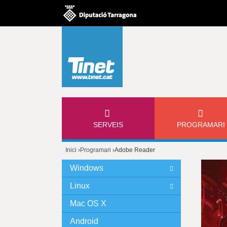
M
SERVEIS
PROGRAMARI
E
Inici
›
Programari
›
Adobe Reader
N
Esteu
Windows
Ú
aquí
Linux
P
Mac OS X
Android
R