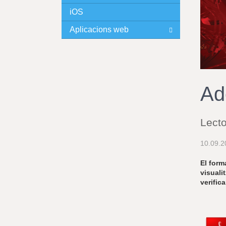
iOS
I
Aplicacions web
N
C
I
Ad
P
Lecto
A
10.09.2
L
El form
visuali
verific