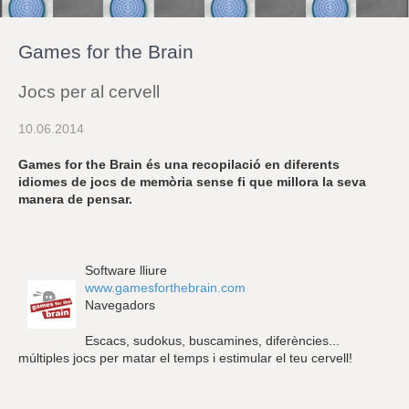
r
a
u
Games for the Brain
l
e
s
Jocs per al cervell
c
l
10.06.2014
a
u
Games for the Brain és una recopilació en diferents
idiomes de jocs de memòria sense fi que millora la seva
manera de pensar.
Software lliure
www.gamesforthebrain.com
Navegadors
Escacs, sudokus, buscamines, diferències...
múltiples jocs per matar el temps i estimular el teu cervell!