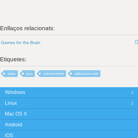
Enllaços relacionats:
Games for the Brain
Etiquetes:
webs
jocs
entreteniment
aplicacions web
Windows
Linux
Mac OS X
Android
iOS