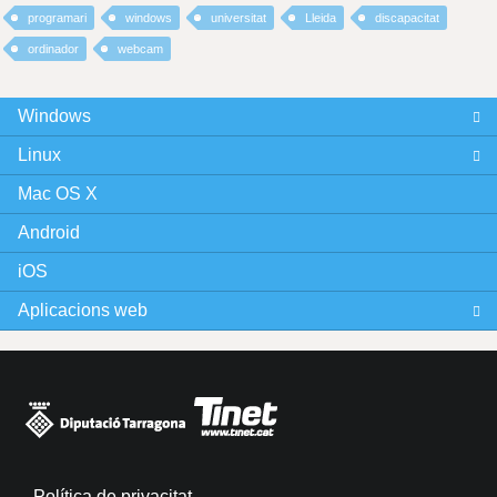
programari
windows
universitat
Lleida
discapacitat
ordinador
webcam
Windows
Linux
Mac OS X
Android
iOS
Aplicacions web
Política de privacitat