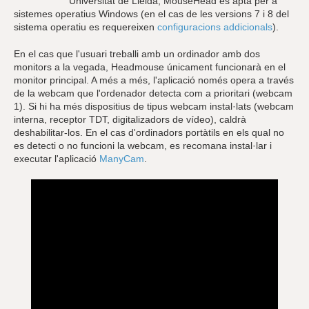
Universitat de Lleida, MouseHead és apta per a
sistemes operatius Windows (en el cas de les versions 7 i 8 del
sistema operatiu es requereixen
configuracions addicionals
).
En el cas que l'usuari treballi amb un ordinador amb dos
monitors a la vegada, Headmouse únicament funcionarà en el
monitor principal. A més a més, l'aplicació només opera a través
de la webcam que l'ordenador detecta com a prioritari (webcam
1). Si hi ha més dispositius de tipus webcam instal·lats (webcam
interna, receptor TDT, digitalizadors de vídeo), caldrà
deshabilitar-los. En el cas d'ordinadors portàtils en els qual no
es detecti o no funcioni la webcam, es recomana instal·lar i
executar l'aplicació
ManyCam
.