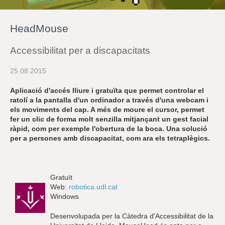
r
a
u
HeadMouse
l
e
s
Accessibilitat per a discapacitats
c
l
25.08.2015
a
u
Aplicació d'accés lliure i gratuïta que permet controlar el
ratolí a la pantalla d'un ordinador a través d'una webcam i
els moviments del cap. A més de moure el cursor, permet
fer un clic de forma molt senzilla mitjançant un gest facial
ràpid, com per exemple l'obertura de la boca. Una solució
per a persones amb discapacitat, com ara els tetraplègics.
Gratuït
Web:
robotica.udl.cat
Windows
Desenvolupada per la Càtedra d'Accessibilitat de la