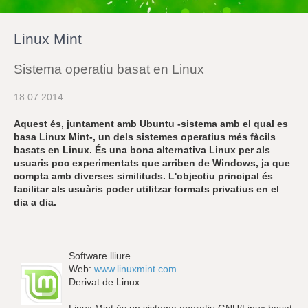
r
a
u
Linux Mint
l
e
s
Sistema operatiu basat en Linux
c
l
18.07.2014
a
u
Aquest és, juntament amb Ubuntu -sistema amb el qual es
basa Linux Mint-, un dels sistemes operatius més fàcils
basats en Linux. És una bona alternativa Linux per als
usuaris poc experimentats que arriben de Windows, ja que
compta amb diverses similituds. L'objectiu principal és
facilitar als usuàris poder utilitzar formats privatius en el
dia a dia.
Software lliure
Web:
www.linuxmint.com
Derivat de Linux
Linux Mint és un sistema operatiu GNU/Linux basat