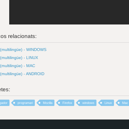
ços relacionats:
 (multilingüe) - WINDOWS
 (multilingüe) - LINUX
 (multilingüe) - MAC
 (multilingüe) - ANDROID
etes:
gador
programari
Mozilla
Firefox
windows
Linux
Mac