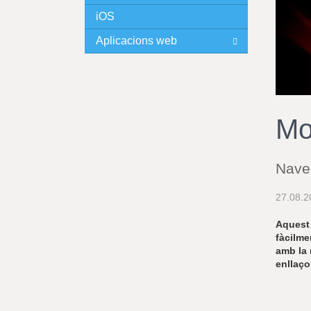
iOS
I
Aplicacions web
N
C
I
Mo
P
Nave
A
27.08.2
L
Aquest 
fàcilme
amb la
enllaço