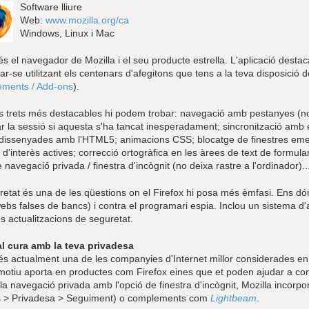
Software lliure
Web:
www.mozilla.org/ca
Windows, Linux i Mac
és el navegador de Mozilla i el seu producte estrella. L'aplicació destaca
car-se utilitzant els centenars d'afegitons que tens a la teva disposici
ments / Add-ons
).
ls trets més destacables hi podem trobar: navegació amb pestanyes (no 
r la sessió si aquesta s'ha tancat inesperadament; sincronització amb e
dissenyades amb l'HTML5; animacions CSS; blocatge de finestres emerg
d'interès actives; correcció ortogràfica en les àrees de text de formul
 navegació privada / finestra d'incògnit (no deixa rastre a l'ordinador)..
etat és una de les qüestions on el Firefox hi posa més èmfasi. Ens dón
ebs falses de bancs) i contra el programari espia. Inclou un sistema d
s actualitzacions de seguretat.
l cura amb la teva privadesa
 és actualment una de les companyies d'Internet millor considerades en
motiu aporta en productes com Firefox eines que et poden ajudar a con
la navegació privada amb l'opció de finestra d'incògnit, Mozilla incorp
 > Privadesa > Seguiment) o complements com
Lightbeam
.