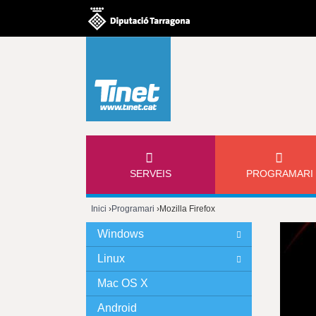
M
SERVEIS
PROGRAMARI
E
Inici
›
Programari
›
Mozilla Firefox
N
Esteu
Windows
Ú
aquí
Linux
P
Mac OS X
Android
R