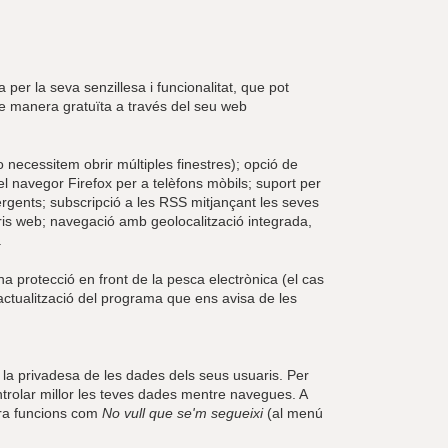
 per la seva senzillesa i funcionalitat, que pot
ó de manera gratuïta a través del seu web
necessitem obrir múltiples finestres); opció de
l navegor Firefox per a telèfons mòbils; suport per
ents; subscripció a les RSS mitjançant les seves
aris web; navegació amb geolocalització integrada,
.
a protecció en front de la pesca electrònica (el cas
'actualització del programa que ens avisa de les
 la privadesa de les dades dels seus usuaris. Per
trolar millor les teves dades mentre navegues. A
ora funcions com
No vull que se'm segueixi
(al menú