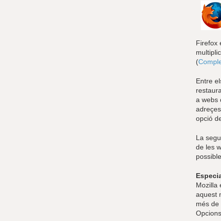
Firefox 
multipli
(
Comple
Entre e
restaura
a webs 
adreçes 
opció de
La segur
de les w
possible
Especia
Mozilla
aquest 
més de 
Opcions