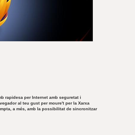
r
a
u
l
e
s
c
l
a
u
mb rapidesa per Internet amb seguretat i
avegador al teu gust per moure't per la Xarxa
pta, a més, amb la possibilitat de sincronitzar