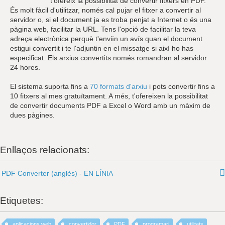
t'ofereix la possibilitat de convertir fitxers en PDF.
És molt fàcil d'utilitzar, només cal pujar el fitxer a convertir al
servidor o, si el document ja es troba penjat a Internet o és una
pàgina web, facilitar la URL. Tens l'opció de facilitar la teva
adreça electrònica perquè t'enviïn un avís quan el document
estigui convertit i te l'adjuntin en el missatge si així ho has
especificat. Els arxius convertits només romandran al servidor
24 hores.
El sistema suporta fins a
70 formats d'arxiu
i pots convertir fins a
10 fitxers al mes gratuïtament. A més, t'ofereixen la possibilitat
de convertir documents PDF a Excel o Word amb un màxim de
dues pàgines.
Enllaços relacionats:
PDF Converter (anglès) - EN LÍNIA
Etiquetes:
aplicacions web
convertidor
PDF
programari
utilitats