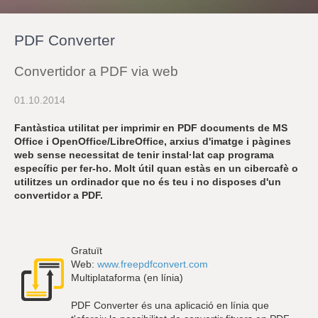
r
a
u
PDF Converter
l
e
s
Convertidor a PDF via web
c
l
01.10.2014
a
u
Fantàstica utilitat per imprimir en PDF documents de MS
Office i OpenOffice/LibreOffice, arxius d'imatge i pàgines
web sense necessitat de tenir instal·lat cap programa
específic per fer-ho. Molt útil quan estàs en un cibercafè o
utilitzes un ordinador que no és teu i no disposes d'un
convertidor a PDF.
Gratuït
Web:
www.freepdfconvert.com
Multiplataforma (en línia)
PDF Converter és una aplicació en línia que