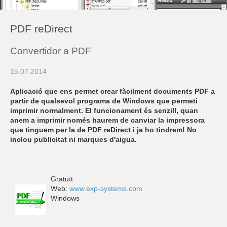
r
a
u
PDF reDirect
l
e
s
Convertidor a PDF
c
l
15.07.2014
a
u
Aplicació que ens permet crear fàcilment documents PDF a
partir de qualsevol programa de Windows que permeti
imprimir normalment. El funcionament és senzill, quan
anem a imprimir només haurem de canviar la impressora
que tinguem per la de PDF reDirect i ja ho tindrem! No
inclou publicitat ni marques d'aigua.
Gratuït
Web:
www.exp-systems.com
Windows