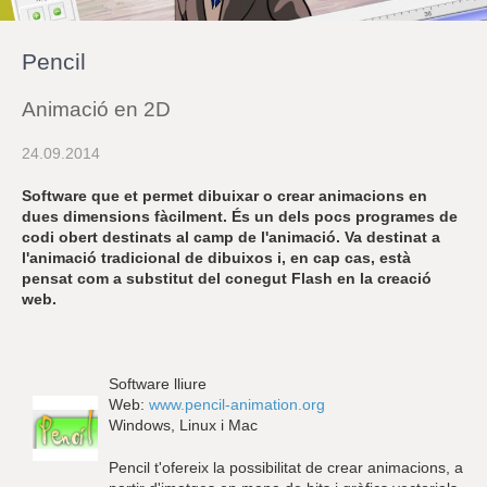
r
a
u
Pencil
l
e
s
Animació en 2D
c
l
24.09.2014
a
u
Software que et permet dibuixar o crear animacions en
dues dimensions fàcilment. És un dels pocs programes de
codi obert destinats al camp de l'animació. Va destinat a
l'animació tradicional de dibuixos i, en cap cas, està
pensat com a substitut del conegut Flash en la creació
web.
Software lliure
Web:
www.pencil-animation.org
Windows, Linux i Mac
Pencil t'ofereix la possibilitat de crear animacions, a