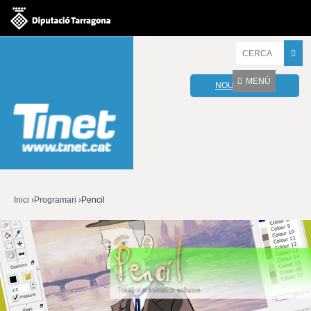
Jump to navigation
I
n
t
MENÚ
NOU WEBMAIL
r
o
d
u
ï
u
l
e
s
v
Inici
›
Programari
›
Pencil
o
Esteu
s
t
aquí
r
e
s
p
a