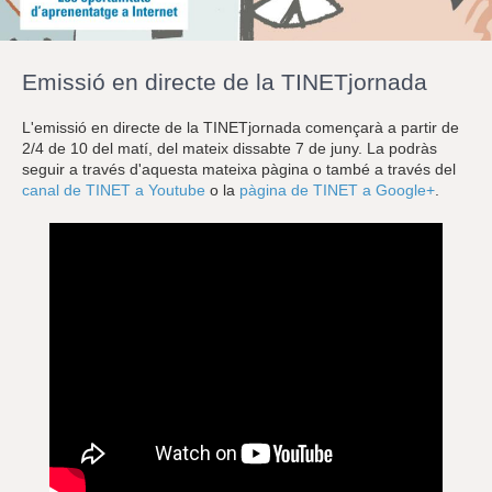
r
a
u
l
Emissió en directe de la TINETjornada
e
s
c
L'emissió en directe de la TINETjornada començarà a partir de
l
2/4 de 10 del matí, del mateix dissabte 7 de juny. La podràs
a
seguir a través d'aquesta mateixa pàgina o també a través del
u
canal de TINET a Youtube
o la
pàgina de TINET a Google+
.