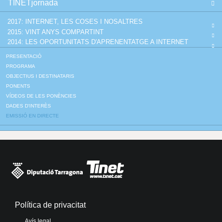
TINETjornada
2017: INTERNET, LES COSES I NOSALTRES
2015: VINT ANYS COMPARTINT
2014: LES OPORTUNITATS D'APRENENTATGE A INTERNET
PRESENTACIÓ
PROGRAMA
OBJECTIUS I DESTINATARIS
PONENTS
VÍDEOS DE LES PONÈNCIES
DADES D'INTERÈS
EMISSIÓ EN DIRECTE
Política de privacitat
Avís legal