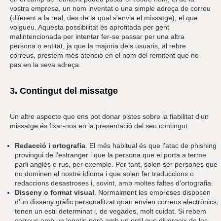
vostra empresa, un nom inventat o una simple adreça de correu
(diferent a la real, des de la qual s'envia el missatge), el que
volgueu. Aquesta possibilitat és aprofitada per gent
malintencionada per intentar fer-se passar per una altra
persona o entitat, ja que la majoria dels usuaris, al rebre
correus, prestem més atenció en el nom del remitent que no
pas en la seva adreça.
3. Contingut del missatge
Un altre aspecte que ens pot donar pistes sobre la fiabilitat d'un
missatge és fixar-nos en la presentació del seu contingut:
Redacció i ortografia
. El més habitual és que l'atac de phishing
provingui de l'estranger i que la persona que el porta a terme
parli anglès o rus, per exemple. Per tant, solen ser persones que
no dominen el nostre idioma i que solen fer traduccions o
redaccions desastroses i, sovint, amb moltes faltes d'ortografia.
Disseny o format visual
. Normalment les empreses disposen
d'un disseny gràfic personalitzat quan envien correus electrònics,
tenen un estil determinat i, de vegades, molt cuidat. Si rebem
correus amb un logotip però amb un estil que divergeix de les