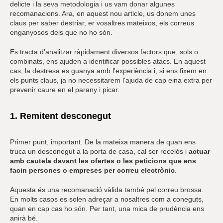
delicte i la seva metodologia i us vam donar algunes
recomanacions. Ara, en aquest nou article, us donem unes
claus per saber destriar, er vosaltres mateixos, els correus
enganyosos dels que no ho són.
Es tracta d'analitzar ràpidament diversos factors que, sols o
combinats, ens ajuden a identificar possibles atacs. En aquest
cas, la destresa es guanya amb l'experiència i, si ens fixem en
els punts claus, ja no necessitarem l'ajuda de cap eina extra per
prevenir caure en el parany i picar.
1. Remitent desconegut
Primer punt, important. De la mateixa manera de quan ens
truca un desconegut a la porta de casa, cal ser recelós i
actuar
amb cautela davant les ofertes o les peticions que ens
facin persones o empreses per correu electrònic
.
Aquesta és una recomanació vàlida també pel correu brossa.
En molts casos es solen adreçar a nosaltres com a coneguts,
quan en cap cas ho són. Per tant, una mica de prudència ens
anirà bé.