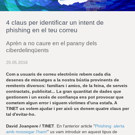
r
a
u
l
4 claus per identificar un intent de
e
s
phishing en el teu correu
c
l
Aprèn a no caure en el parany dels
a
u
ciberdelinqüents
25.05.2016
Com a usuaris de correu electrònic rebem cada dia
desenes de missatges a la nostra bústia provinents de
remitents diversos: familiars i amics, de la feina, de serveis
contractats, publicitat... La gran quantitat de dades que
gestionem i un excés de confiança ens pot provocar que
cometem algun error i siguem víctimes d'una estafa. A
TINET us volem ajudar i per això us donem quatre claus per
tal d'evitar-ho.
David Joanpere / TINET
. En l'anterior article "
Phishing: alerta
amb mossegar l'ham!
" us vam introduir en aquest tipus de