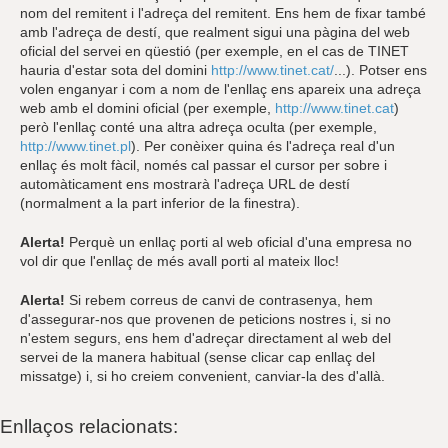
nom del remitent i l'adreça del remitent. Ens hem de fixar també
amb l'adreça de destí, que realment sigui una pàgina del web
oficial del servei en qüestió (per exemple, en el cas de TINET
hauria d'estar sota del domini
http://www.tinet.cat/
...). Potser ens
volen enganyar i com a nom de l'enllaç ens apareix una adreça
web amb el domini oficial (per exemple,
http://www.tinet.cat
)
però l'enllaç conté una altra adreça oculta (per exemple,
http://www.tinet.pl
). Per conèixer quina és l'adreça real d'un
enllaç és molt fàcil, només cal passar el cursor per sobre i
automàticament ens mostrarà l'adreça URL de destí
(normalment a la part inferior de la finestra).
Alerta!
Perquè un enllaç porti al web oficial d'una empresa no
vol dir que l'enllaç de més avall porti al mateix lloc!
Alerta!
Si rebem correus de canvi de contrasenya, hem
d'assegurar-nos que provenen de peticions nostres i, si no
n'estem segurs, ens hem d'adreçar directament al web del
servei de la manera habitual (sense clicar cap enllaç del
missatge) i, si ho creiem convenient, canviar-la des d'allà.
Enllaços relacionats: