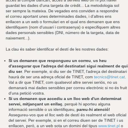
guardat les dades d'una targeta de crèdit... La metodologia sol
ser sempre la mateixa. De vegades ens conviden a respondre
el correu aportant unes determinades dades, i d'altres ens
enllacen a un web o formulari en el qual ens demanen que ens
identifiquem (nom d'usuari i contrasenya) o especifiquem altres
dades personals sensibles (DNI, número de la targeta, data de
naixement...).
La clau és saber identificar el destí de les nostres dades:
Si us demanen que respongueu un correu
,
us heu
d'assegurar que l'adreça del destinatari sigui realment de qui
diu ser
. Per exemple, si diu ser de TINET, l'adreça del destinatari
haurà de ser una adreça oficial de TINET, com
tecnics@tinet.cat
.
Val a dir que TINET, com qualsevol altre servei seriós, no us
demanarà mai dades sensibles per correu electrònic si no és fruit
d'una petició vostra.
Si us demanen que accediu a un lloc web d'un determinat
servei, mitjançant un enllaç
, perquè hi aporteu alguna
informació sensible o us identifiqueu,
pareu-hi atenció!
Assegureu-vos que el lloc web de destí és realment el web oficial
del servei. Per exemple, si en el correu diuen ser de TINET i us
enllacen, però, a un web sota un domini del tipus
www.tinet.pl
o