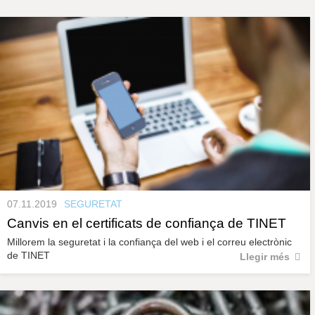
s
y
r
a
u
l
P
e
s
à
c
l
a
g
u
i
n
e
07.11.2019
SEGURETAT
s
Canvis en el certificats de confiança de TINET
Millorem la seguretat i la confiança del web i el correu electrònic
de TINET
Llegir més