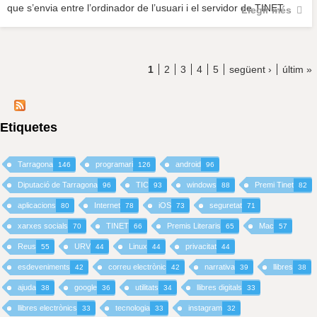
que s’envia entre l’ordinador de l’usuari i el servidor de TINET.
Llegir més
1
2
3
4
5
següent ›
últim »
Etiquetes
Tarragona
programari
android
146
126
96
Diputació de Tarragona
TIC
windows
Premi Tinet
96
93
88
82
aplicacions
Internet
iOS
seguretat
80
78
73
71
xarxes socials
TINET
Premis Literaris
Mac
70
66
65
57
Reus
URV
Linux
privacitat
55
44
44
44
esdeveniments
correu electrònic
narrativa
llibres
42
42
39
38
ajuda
google
utilitats
llibres digitals
38
36
34
33
llibres electrònics
tecnologia
instagram
33
33
32