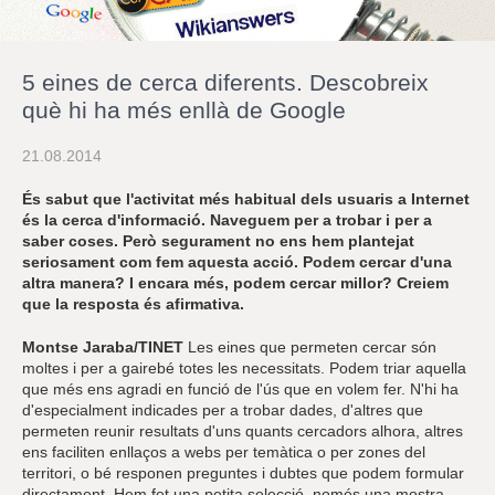
r
a
u
l
5 eines de cerca diferents. Descobreix
e
s
què hi ha més enllà de Google
c
l
21.08.2014
a
u
És sabut que l'activitat més habitual dels usuaris a Internet
és la cerca d'informació. Naveguem per a trobar i per a
saber coses. Però segurament no ens hem plantejat
seriosament com fem aquesta acció. Podem cercar d'una
altra manera? I encara més, podem cercar millor? Creiem
que la resposta és afirmativa.
Montse Jaraba/TINET
Les eines que permeten cercar són
moltes i per a gairebé totes les necessitats. Podem triar aquella
que més ens agradi en funció de l'ús que en volem fer. N'hi ha
d'especialment indicades per a trobar dades, d'altres que
permeten reunir resultats d'uns quants cercadors alhora, altres
ens faciliten enllaços a webs per temàtica o per zones del
territori, o bé responen preguntes i dubtes que podem formular
directament. Hem fet una petita selecció, només una mostra