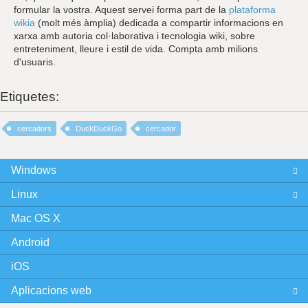
formular la vostra. Aquest servei forma part de la
plataforma
wikia
(molt més àmplia) dedicada a compartir informacions en
xarxa amb autoria col·laborativa i tecnologia wiki, sobre
entreteniment, lleure i estil de vida. Compta amb milions
d'usuaris.
Etiquetes:
cercadors
DuckDuckGo
cercador
Windows
Linux
Mac OS X
Android
iOS
Aplicacions web