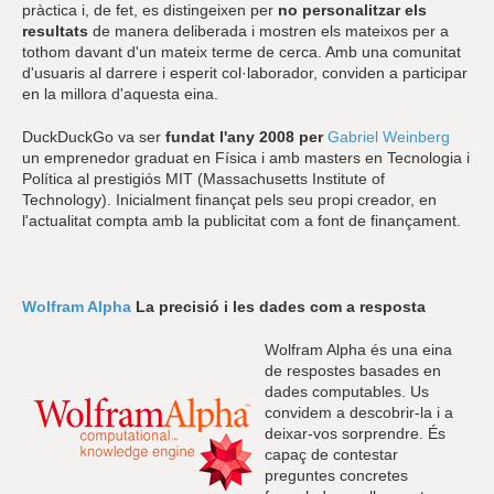
pràctica i, de fet, es distingeixen per
no personalitzar els
resultats
de manera deliberada i mostren els mateixos per a
tothom davant d'un mateix terme de cerca. Amb una comunitat
d'usuaris al darrere i esperit col·laborador, conviden a participar
en la millora d'aquesta eina.
DuckDuckGo va ser
fundat l'any 2008 per
Gabriel Weinberg
un emprenedor graduat en Física i amb masters en Tecnologia i
Política al prestigiós MIT (Massachusetts Institute of
Technology). Inicialment finançat pels seu propi creador, en
l'actualitat compta amb la publicitat com a font de finançament.
Wolfram Alpha
La precisió i les dades com a resposta
Wolfram Alpha és una eina
de respostes basades en
dades computables. Us
convidem a descobrir-la i a
deixar-vos sorprendre. És
capaç de contestar
preguntes concretes