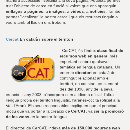
manera accessible i senzilla a la seva pàgina. Aquesta permet
triar l'objecte de cerca en funció si volem que ens apareguin
enllaços a pàgines
, a
imatges
, a
vídeos
, a
notícies
. També
permet "localitzar" la nostra cerca i que els resultats tinguin a
veure amb el lloc on ens trobem.
Cercat
En català i sobre el territori
CerCAT, és l’índex
classificat de
recursos web en general
més
important i sobre qualsevol
temàtica en llengua catalana. Un
enorme
directori
en català de
contingut relacionat amb el
territori, en constant creixement
des del 1996, any de la seva
creació. L’any 2003, s’incorpora com a idioma oficial, l’altra
llengua pròpia del territori lingüístic, l’aranès-occità (oficial a la
Val d'Aran). Els seus responsables expliquen que el principal
motiu que va portar a la creació de
CerCAT
, va ser la
promoció
de les webs
en la nostra llengua.
El directori de CerCAT, indexa
més de 150.000 recursos web