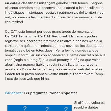
en català
classificats mitjançant gairebé 1200 temes. Segons
els seus creadors està desenvolupat d’acord a les peculiaritats
lingüístiques, històriques, socials i patrimonials del territori i, per
ant, no obeeix a les directius d'administració econòmica, ni de
cap territori.
CerCAT està format per dues grans àrees de recerca: el
CerCAT Temàtic
i el
CerCAT Regional
. Els usuaris poden
registrar-se i incorporar informació relativa a pàgines web a la
xarxa per a què surtin indexats en qualsevol de les dues àrees
temàtiques o bé en totes dues. Per a fer-ho només cal que
omplin un formulari un cop accedeixen al tema concret o bé a la
zona (regió o subregió) a la qual pertany la pàgina que volen
afegir. Una manera fiable, directa i senzilla d'arribar a bons
resultats a l'hora de cercar pàgines i recursos web del territori.
Podeu fer la prova anant al vostre municipi i comprovant l'ampli
llistat de llocs web que hi ha.
Wikianswer
Fer preguntes, trobar respostes
Si allò que voleu es
resoldre dubtes i