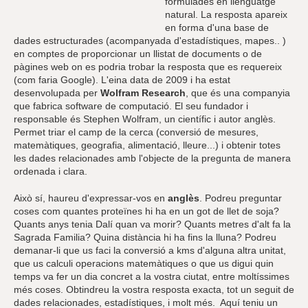
formulades en llenguatge
natural. La resposta apareix
en forma d'una base de
dades estructurades (acompanyada d'estadístiques, mapes.. )
en comptes de proporcionar un llistat de documents o de
pàgines web on es podria trobar la resposta que es requereix
(com faria Google). L'eina data de 2009 i ha estat
desenvolupada per
Wolfram Research
, que és una companyia
que fabrica software de computació. El seu fundador i
responsable és Stephen Wolfram, un científic i autor anglès.
Permet triar el camp de la cerca (conversió de mesures,
matemàtiques, geografia, alimentació, lleure...) i obtenir totes
les dades relacionades amb l'objecte de la pregunta de manera
ordenada i clara.
Això sí, haureu d'expressar-vos en
anglès
. Podreu preguntar
coses com quantes proteïnes hi ha en un got de llet de soja?
Quants anys tenia Dalí quan va morir? Quants metres d'alt fa la
Sagrada Familia? Quina distància hi ha fins la lluna? Podreu
demanar-li que us faci la conversió a kms d'alguna altra unitat,
que us calculi operacions matemàtiques o que us digui quin
temps va fer un dia concret a la vostra ciutat, entre moltíssimes
més coses. Obtindreu la vostra resposta exacta, tot un seguit de
dades relacionades, estadístiques, i molt més. Aquí teniu un