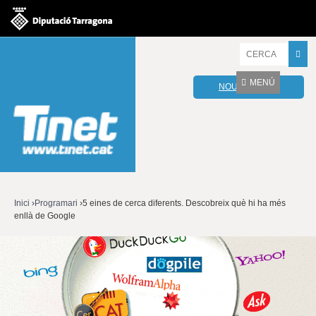
Jump to navigation
I
n
t
MENÚ
NOU WEBMAIL
r
o
d
u
ï
u
l
e
s
v
Inici
›
Programari
›
5 eines de cerca diferents. Descobreix què hi ha més
o
enllà de Google
Esteu
s
t
aquí
r
e
s
p
a