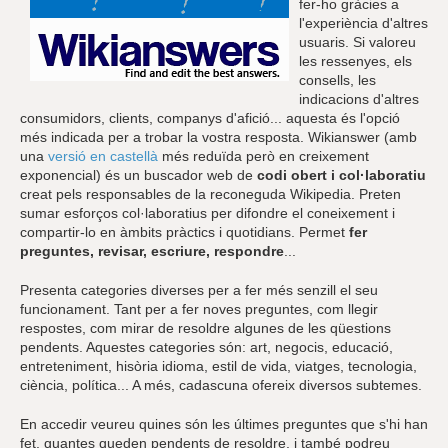
fer-ho gràcies a
l'experiència d'altres
usuaris. Si valoreu
les ressenyes, els
consells, les
indicacions d'altres
consumidors, clients, companys d'afició... aquesta és l'opció
més indicada per a trobar la vostra resposta. Wikianswer (amb
una
versió en castellà
més reduïda però en creixement
exponencial) és un buscador web de
codi obert i col·laboratiu
creat pels responsables de la reconeguda Wikipedia. Preten
sumar esforços col·laboratius per difondre el coneixement i
compartir-lo en àmbits pràctics i quotidians. Permet
fer
preguntes, revisar, escriure, respondre
...
Presenta categories diverses per a fer més senzill el seu
funcionament. Tant per a fer noves preguntes, com llegir
respostes, com mirar de resoldre algunes de les qüestions
pendents. Aquestes categories són: art, negocis, educació,
entreteniment, hisòria idioma, estil de vida, viatges, tecnologia,
ciència, política... A més, cadascuna ofereix diversos subtemes.
En accedir veureu quines són les últimes preguntes que s'hi han
fet, quantes queden pendents de resoldre, i també podreu