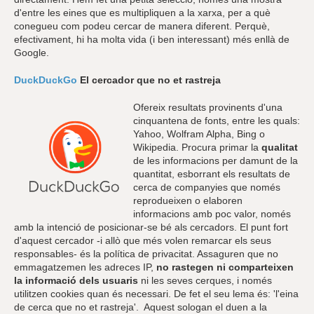
d'entre les eines que es multipliquen a la xarxa, per a què
conegueu com podeu cercar de manera diferent. Perquè,
efectivament, hi ha molta vida (i ben interessant) més enllà de
Google.
DuckDuckGo
El cercador que no et rastreja
Ofereix resultats provinents d'una
cinquantena de fonts, entre les quals:
Yahoo, Wolfram Alpha, Bing o
Wikipedia. Procura primar la
qualitat
de les informacions per damunt de la
quantitat, esborrant els resultats de
cerca de companyies que només
reprodueixen o elaboren
informacions amb poc valor, només
amb la intenció de posicionar-se bé als cercadors. El punt fort
d'aquest cercador -i allò que més volen remarcar els seus
responsables- és la política de privacitat. Assaguren que no
emmagatzemen les adreces IP,
no rastegen ni comparteixen
la informació dels usuaris
ni les seves cerques, i només
utilitzen cookies quan és necessari. De fet el seu lema és:
'l'eina
de cerca que no et rastreja'. Aquest sologan el duen a la