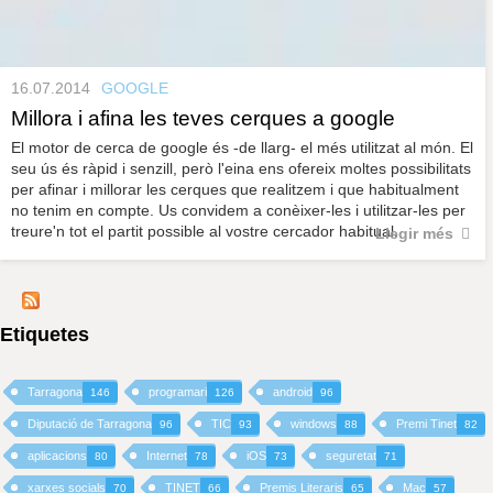
16.07.2014
GOOGLE
Millora i afina les teves cerques a google
El motor de cerca de google és -de llarg- el més utilitzat al món. El
seu ús és ràpid i senzill, però l'eina ens ofereix moltes possibilitats
per afinar i millorar les cerques que realitzem i que habitualment
no tenim en compte. Us convidem a conèixer-les i utilitzar-les per
treure'n tot el partit possible al vostre cercador habitual.
Llegir més
Etiquetes
Tarragona
programari
android
146
126
96
Diputació de Tarragona
TIC
windows
Premi Tinet
96
93
88
82
aplicacions
Internet
iOS
seguretat
80
78
73
71
xarxes socials
TINET
Premis Literaris
Mac
70
66
65
57