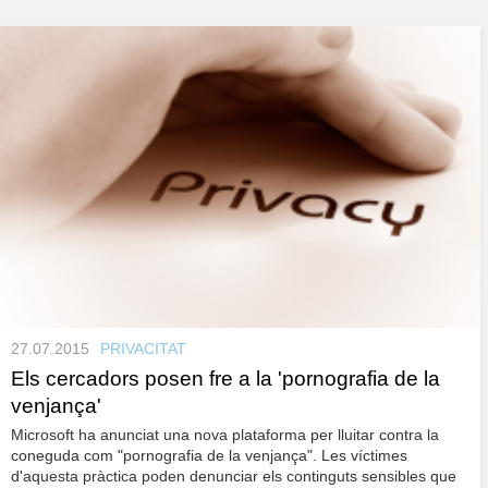
s
y
r
a
u
l
e
s
c
l
a
u
27.07.2015
PRIVACITAT
Els cercadors posen fre a la 'pornografia de la
venjança'
Microsoft ha anunciat una nova plataforma per lluitar contra la
coneguda com "pornografia de la venjança". Les víctimes
d'aquesta pràctica poden denunciar els continguts sensibles que