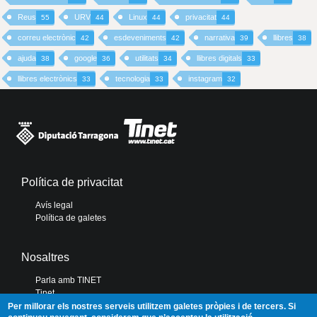
Reus
URV
Linux
privacitat
55
44
44
44
correu electrònic
esdeveniments
narrativa
llibres
42
42
39
38
ajuda
google
utilitats
llibres digitals
38
36
34
33
llibres electrònics
tecnologia
instagram
33
33
32
Política de privacitat
Avís legal
Política de galetes
Nosaltres
Parla amb TINET
Tinet
Diputació de Tarragona
Per millorar els nostres serveis utilitzem galetes pròpies i de tercers. Si