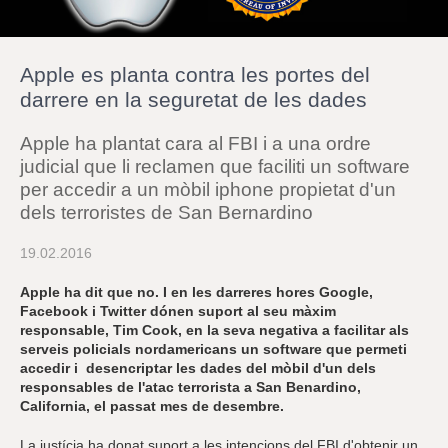
r
a
u
l
Apple es planta contra les portes del
e
s
darrere en la seguretat de les dades
c
l
Apple ha plantat cara al FBI i a una ordre
a
u
judicial que li reclamen que faciliti un software
per accedir a un mòbil iphone propietat d'un
dels terroristes de San Bernardino
19.02.2016
Apple ha dit que no. I en les darreres hores Google,
Facebook i Twitter dónen suport al seu màxim
responsable, Tim Cook, en la seva negativa a facilitar als
serveis policials nordamericans un software que permeti
accedir i desencriptar les dades del mòbil d'un dels
responsables de l'atac terrorista a San Benardino,
California, el passat mes de desembre.
La justícia ha donat suport a les intencions del FBI d'obtenir un