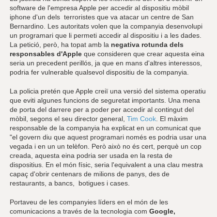
software de l'empresa Apple per accedir al dispositiu mòbil
iphone d'un dels terroristes que va atacar un centre de San
Bernardino. Les autoritats volen que la companyia desenvolupi
un programari que li permeti accedir al dispositiu i a les dades.
La petició, però, ha topat amb la
negativa rotunda dels
responsables d'Apple
que consideren que crear aquesta eina
seria un precedent perillós, ja que en mans d'altres interessos,
podria fer vulnerable qualsevol dispositiu de la companyia.
La policia pretén que Apple creiï una versió del sistema operatiu
que eviti algunes funcions de seguretat importants. Una mena
de porta del darrere per a poder per accedir al contingut del
mòbil, segons el seu director general,
Tim Cook
. El màxim
responsable de la companyia ha explicat en un comunicat que
"el govern diu que aquest programari només es podria usar una
vegada i en un un telèfon. Però això no és cert, perquè un cop
creada, aquesta eina podria ser usada en la resta de
dispositius. En el món físic, seria l'equivalent a una clau mestra
capaç d'obrir centenars de milions de panys, des de
restaurants, a bancs, botigues i cases.
Portaveu de les companyies líders en el món de les
comunicacions a través de la tecnologia com
Google,