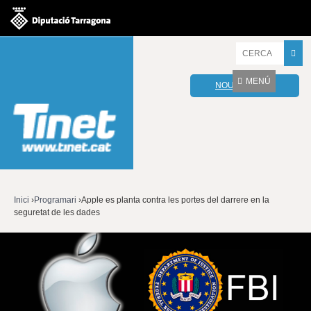
Jump to navigation
I
n
t
MENÚ
NOU WEBMAIL
r
o
d
u
ï
u
l
e
s
v
Inici
›
Programari
›
Apple es planta contra les portes del darrere en la
o
seguretat de les dades
Esteu
s
t
aquí
r
e
s
p
a