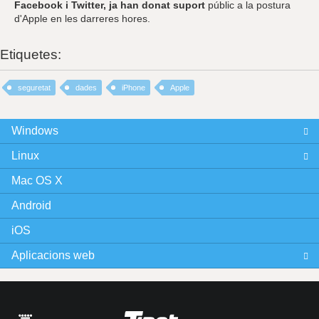
Facebook i Twitter, ja han donat suport
públic a la postura
d'Apple en les darreres hores.
Etiquetes:
seguretat
dades
iPhone
Apple
Windows
Linux
Mac OS X
Android
iOS
Aplicacions web