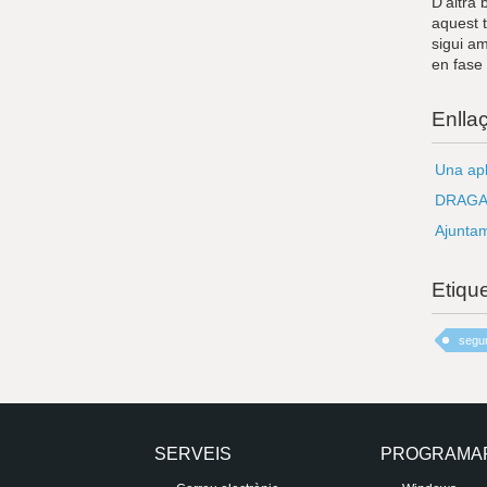
D’altra 
aquest t
sigui am
en fase
Enlla
Una apl
DRAGAl
Ajuntam
Etiqu
segur
SERVEIS
PROGRAMA