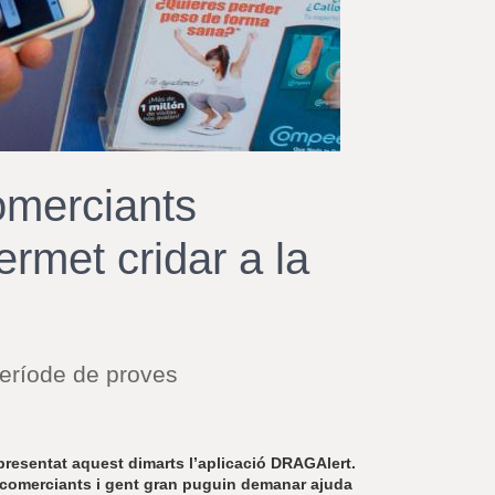
r
a
u
l
e
s
c
l
a
omerciants
u
ermet cridar a la
període de proves
 presentat aquest dimarts l’aplicació DRAGAlert.
uè comerciants i gent gran puguin demanar ajuda