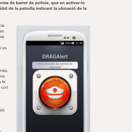
orma de barret de policia, que en activar-lo
bil de la patrulla indicant la ubicació de la
cia
les
nia
i es
 més,
ans
 la
 curt
stà