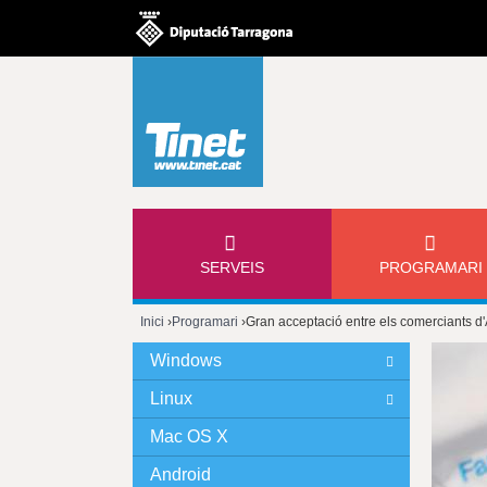
M
SERVEIS
PROGRAMARI
E
Inici
›
Programari
›
Gran acceptació entre els comerciants d'A
N
Esteu
Windows
Ú
aquí
Linux
P
Mac OS X
Android
R