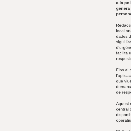
a la po
genera 
person
Redacc
local an
dades de
sigui l
d'urgènc
facilita
resposta
Fins al
l'aplica
que viue
demarca
de respo
Aquest s
central 
disponib
operatiu