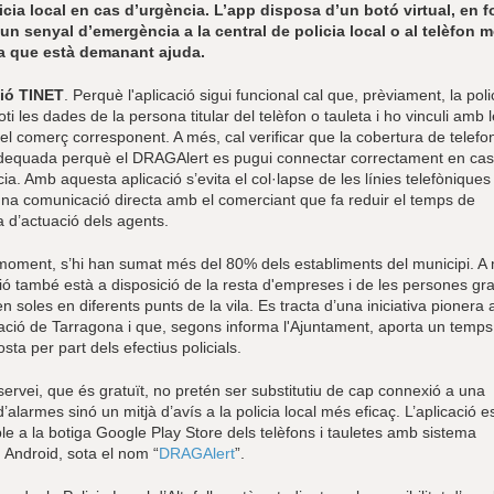
licia local en cas d’urgència. L’app disposa d’un botó virtual, en f
un senyal d’emergència a la central de policia local o al telèfon mò
a que està demanant ajuda.
ió TINET
. Perquè l'aplicació sigui funcional cal que, prèviament, la poli
oti les dades de la persona titular del telèfon o tauleta i ho vinculi amb 
l comerç corresponent. A més, cal verificar que la cobertura de telefo
’adequada perquè el DRAGAlert es pugui connectar correctament en cas
ia. Amb aquesta aplicació s’evita el col·lapse de les línies telefòniques 
 una comunicació directa amb el comerciant que fa reduir el temps de
 d’actuació dels agents.
 moment, s’hi han sumat més del 80% dels establiments del municipi. A
ció també està a disposició de la resta d'empreses i de les persones gr
n soles en diferents punts de la vila. Es tracta d’una iniciativa pionera a
ció de Tarragona i que, segons informa l'Ajuntament, aporta un temps
sta per part dels efectius policials.
ervei, que és gratuït, no pretén ser substitutiu de cap connexió a una
d’alarmes sinó un mitjà d’avís a la policia local més eficaç. L’aplicació e
le a la botiga Google Play Store dels telèfons i tauletes amb sistema
 Android, sota el nom “
DRAGAlert
”.