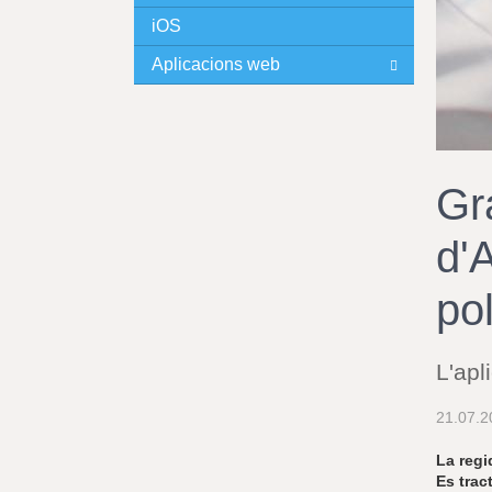
iOS
I
Aplicacions web
N
C
I
Gr
P
d'A
A
po
L
L'apl
21.07.2
La regi
Es trac