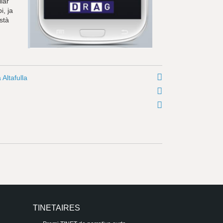
liar
i, ja
stà
Altafulla
TINETAIRES