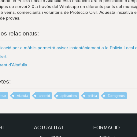
banda, la Policia Local d’Altafulla està estudiant ara la possibilitat d’amp
ipus de servei 2.0 a través del Whatsapp en diferents punts del municip
b veïns, comerciants i voluntaris de Protecció Civil. Aquesta iniciativa e
 de proves.
ços relacionats:
icació per a mòbils permetrà avisar instantàniament a la Policia Local a 
ert
ent d'Altafulla
etes:
etat
Altafulla
android
aplicacions
policia
Tarragonès
RI
ACTUALITAT
FORMACIÓ