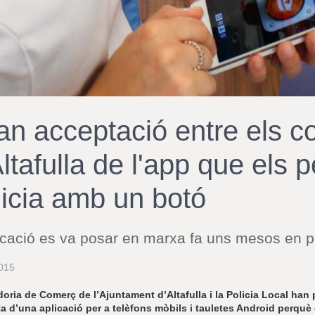
an acceptació entre els c
ltafulla de l'app que els p
licia amb un botó
icació es va posar en marxa fa uns mesos en 
015
doria de Comerç de l’Ajuntament d’Altafulla i la Policia Local han
ta d’una aplicació per a telèfons mòbils i tauletes Android perq