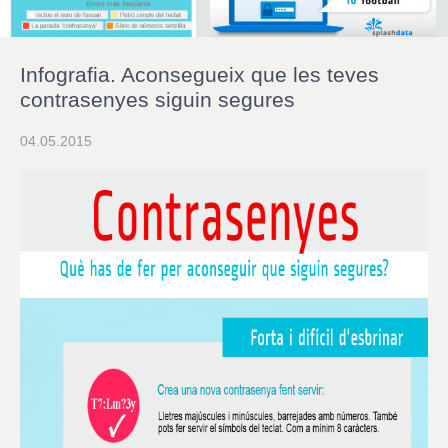
r
a
u
l
Infografia. Aconsegueix que les teves
e
s
contrasenyes siguin segures
c
l
04.05.2015
a
u