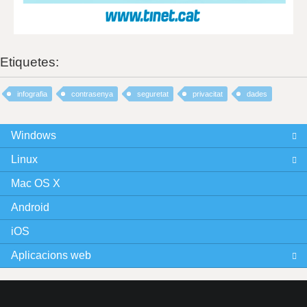
Etiquetes:
infografia
contrasenya
seguretat
privacitat
dades
Windows
Linux
Mac OS X
Android
iOS
Aplicacions web