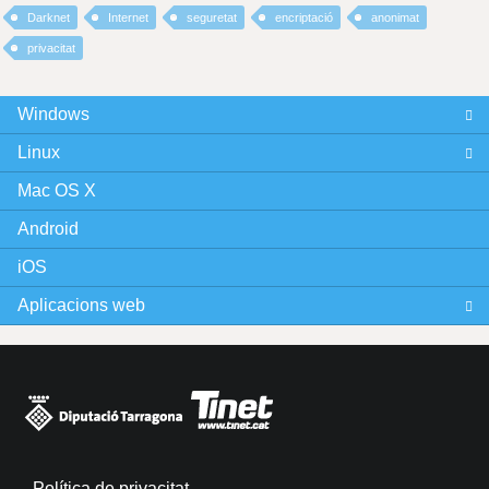
Darknet
Internet
seguretat
encriptació
anonimat
privacitat
Windows
Linux
Mac OS X
Android
iOS
Aplicacions web
Política de privacitat