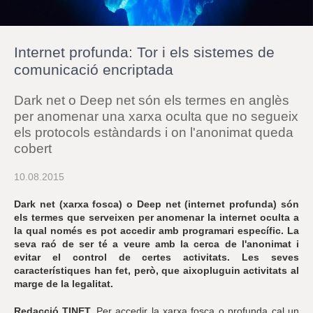
r
a
u
l
Internet profunda: Tor i els sistemes de
e
s
comunicació encriptada
c
l
Dark net o Deep net són els termes en anglès
a
u
per anomenar una xarxa oculta que no segueix
els protocols estàndards i on l'anonimat queda
cobert
10.08.2015
Dark net (xarxa fosca) o Deep net (internet profunda) són
els termes que serveixen per anomenar la internet oculta a
la qual només es pot accedir amb programari específic. La
seva raó de ser té a veure amb la cerca de l'anonimat i
evitar el control de certes activitats. Les seves
característiques han fet, però, que aixopluguin activitats al
marge de la legalitat.
Redacció TINET.
Per accedir la xarxa fosca o profunda cal un