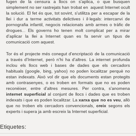
fugen de la censura a llocs on s'aplica, o que busquen
simplement no ser rastrejats han trobat en aquest Internet ocult
la solució. El fet és que, tot sovint, s'utilitza per a escapar de la
llei i dur a terme activitats delictives i il·legals: intercanvi de
pornografia infantil, negocis relacionats amb armes o tràfic de
drogues... Els governs ho tenen molt complicat per a mirar
d'aplicar la llei a Internet quan es fa servir un tipus de
comunicació com aquest.
Tor és el projecte més conegut d'encriptació de la comunicació
a través d'Internet, però n'hi ha d'altres. La internet profunda
inclou els llocs web i bases de dades que els cercadors
habituals (google, bing, yahoo) no poden localitzar perquè no
estan indexats. Això vol dir que els documents estan protegits
amb contrasenyes, o es troben en formats que no es poden
reconèixer, entre d'altres mesures. Per contra, s'anomena
internet superficial
al conjunt de llocs i dades que es troben
indexats i que es poden localitzar. La
xarxa que no es veu
, allò
que no troben els cercadors convencionals,
creix
segons els
experts i supera ja amb escreix la Internet superficial.
Etiquetes: