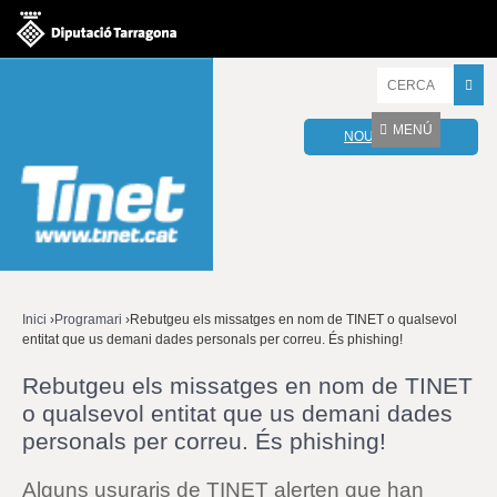
Jump to navigation
I
n
t
MENÚ
NOU WEBMAIL
r
o
d
u
ï
u
l
e
s
v
Inici
›
Programari
›
Rebutgeu els missatges en nom de TINET o qualsevol
o
entitat que us demani dades personals per correu. És phishing!
Esteu
s
t
Rebutgeu els missatges en nom de TINET
aquí
r
o qualsevol entitat que us demani dades
e
personals per correu. És phishing!
s
p
a
Alguns usuraris de TINET alerten que han