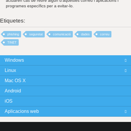
actuaren cas de rebre algun d'aquestes correu i aplicacions i
programes específics per a evitar-lo.
Etiquetes:
phishing
seguretat
comunicació
dades
correu
TINET
Windows
Linux
Mac OS X
Android
iOS
Aplicacions web