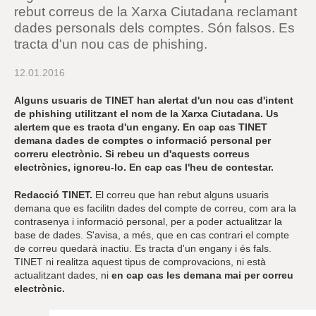
r
rebut correus de la Xarxa Ciutadana reclamant
a
dades personals dels comptes. Són falsos. Es
u
l
tracta d'un nou cas de phishing.
e
s
12.01.2016
c
l
Alguns usuaris de TINET han alertat d'un nou cas d'intent
a
de phishing utilitzant el nom de la Xarxa Ciutadana. Us
u
alertem que es tracta d'un engany. En cap cas TINET
demana dades de comptes o informació personal per
correru electrònic. Si rebeu un d'aquests correus
electrònics, ignoreu-lo. En cap cas l'heu de contestar.
Redacció TINET.
El correu que han rebut alguns usuaris
demana que es facilitn dades del compte de correu, com ara la
contrasenya i informació personal, per a poder actualitzar la
base de dades. S'avisa, a més, que en cas contrari el compte
de correu quedarà inactiu. Es tracta d'un engany i és fals.
TINET ni realitza aquest tipus de comprovacions, ni està
actualitzant dades, ni
en cap cas les demana mai per correu
electrònic.