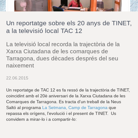
r
a
u
l
Un reportatge sobre els 20 anys de TINET,
e
s
a la televisió local TAC 12
c
l
La televisió local recorda la trajectòria de la
a
u
Xarxa Ciutadana de les comarques de
Tarragona, dues dècades després del seu
naixement
22.06.2015
Un reportatge de TAC 12 es fa ressó de la trajectòria de TINET,
coincidint amb el 20è aniversari de la Xarxa Ciutadana de les
Comarques de Tarragona. Es tracta d'un treball de la Neus
Saltó al programa
La Setmana, Camp de Tarragona
que
repassa els orígens, l'evolució i el present de TINET. Us
convidem a mirar-lo i a compartir-lo: