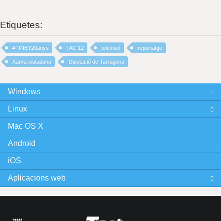
Etiquetes:
#TINET20anys
TAC 12
televisió
reportatge
Xarxa ciutadana
Diputació de Tarragona
Windows
Linux
Mac OS X
Android
iOS
Aplicacions web