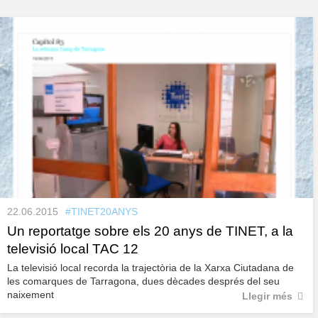
s
y
r
a
u
l
e
s
c
l
a
u
22.06.2015
#TINET20ANYS
Un reportatge sobre els 20 anys de TINET, a la
televisió local TAC 12
La televisió local recorda la trajectòria de la Xarxa Ciutadana de
les comarques de Tarragona, dues dècades després del seu
naixement
Llegir més