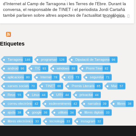
d'Internet al Camp de Tarragona i les Terres de l'Ebre. Durant la
conversa, el responsable de TINET i el periodista Jordi Cartañá
també parlaren sobre altres aspectes de l'actualitat tecnològica.
Llegir més
Etiquetes
Tarragona
programari
Diputació de Tarragona
146
126
96
android
TIC
windows
Premi Tinet
96
93
88
82
aplicacions
Internet
iOS
seguretat
80
78
73
71
xarxes socials
TINET
Premis Literaris
Mac
70
66
65
57
Reus
Linux
URV
privacitat
55
44
44
44
correu electrònic
esdeveniments
narrativa
llibres
42
42
39
38
ajuda
google
utilitats
llibres digitals
38
36
34
33
llibres electrònics
tecnologia
instagram
33
33
32