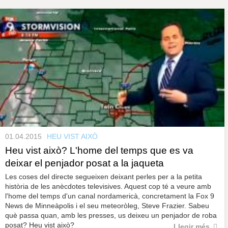
01.04.2015
HEU VIST AIXÒ
Heu vist això? L'home del temps que es va
deixar el penjador posat a la jaqueta
Les coses del directe segueixen deixant perles per a la petita
història de les anècdotes televisives. Aquest cop té a veure amb
l'home del temps d'un canal nordamericà, concretament la Fox 9
News de Minneàpolis i el seu meteoròleg, Steve Frazier. Sabeu
què passa quan, amb les presses, us deixeu un penjador de roba
posat? Heu vist això?
Llegir més