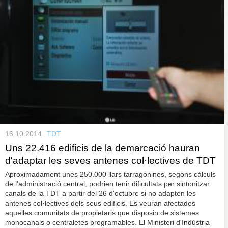
16.10.2014
TDT
Uns 22.416 edificis de la demarcació hauran
d'adaptar les seves antenes col·lectives de TDT
Aproximadament unes 250.000 llars tarragonines, segons càlculs
de l'administració central, podrien tenir dificultats per sintonitzar
canals de la TDT a partir del 26 d'octubre si no adapten les
antenes col·lectives dels seus edificis. Es veuran afectades
aquelles comunitats de propietaris que disposin de sistemes
monocanals o centraletes programables. El Ministeri d'Indústria