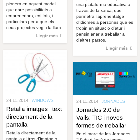
pionera en aquest model
una plataforma educativa a
que obre possibilitats a
través de la xarxa, que
emprenedors, entitats, i
permetrà l’aprenentatge
particulars per a què els
d’idiomes a persones que es
seus projectes vegin la llum.
trobin en situació d’atur i
pensin anar a treballar a
Llegir més
d'altres països.
Llegir més
24.11.2014
WINDOWS
24.11.2014
JORNADES
Retalla imatges i text
Jornades 2.0 de
directament de la
Valls: TIC i noves
pantalla
formes de treballar
Retalla directament de la
En el marc de les Jornades
pantalla el tros d'imatge o
2.0 de difusió de temes