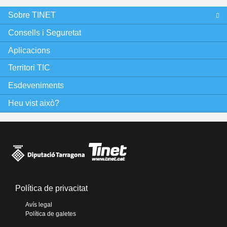
g
Sobre TINET
i
Consells i Seguretat
n
Aplicacions
e
Territori TIC
Esdeveniments
s
Heu vist això?
Política de privacitat
Avís legal
Política de galetes