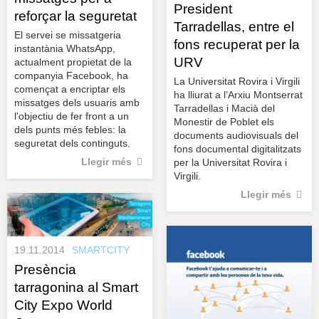
President
reforçar la seguretat
Tarradellas, entre el
El servei se missatgeria
fons recuperat per la
instantània WhatsApp,
URV
actualment propietat de la
companyia Facebook, ha
La Universitat Rovira i Virgili
començat a encriptar els
ha lliurat a l’Arxiu Montserrat
missatges dels usuaris amb
Tarradellas i Macià del
l'objectiu de fer front a un
Monestir de Poblet els
dels punts més febles: la
documents audiovisuals del
seguretat dels continguts.
fons documental digitalitzats
Llegir més
per la Universitat Rovira i
Virgili.
Llegir més
19.11.2014
SMARTCITY
Presència
tarragonina al Smart
City Expo World