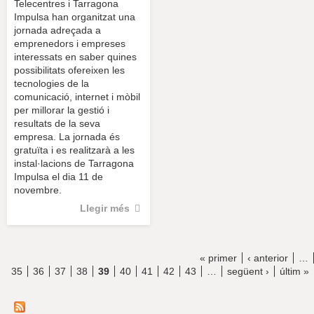
Telecentres i Tarragona
Impulsa han organitzat una
jornada adreçada a
emprenedors i empreses
interessats en saber quines
possibilitats ofereixen les
tecnologies de la
comunicació, internet i mòbil
per millorar la gestió i
resultats de la seva
empresa. La jornada és
gratuïta i es realitzarà a les
instal·lacions de Tarragona
Impulsa el dia 11 de
novembre.
Llegir més
« primer
‹ anterior
…
P
35
36
37
38
39
40
41
42
43
…
següent ›
últim »
à