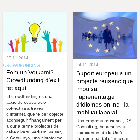
s
y
r
a
u
l
e
s
c
l
a
u
25.11.2014
24.11.2014
CROWDFUNDING
Fem un Verkami?
Suport europeu a un
Crowdfunding d'èxit
projecte reusenc que
fet aquí
impulsa
l'aprenentatge
El crowdfunding és una
acció de cooperació
d'idiomes online i la
col·lectiva a través
moblitat laboral
d'Internet, que té per objecte
aconseguir finançament per
Una empresa reusenca, DS
a dur a terme projectes de
Consulting, ha aconseguit
caire divers. Verkami va ser,
finançament de la Unió
a Catalunya, una plataforma
Europea per tal d’impulsar