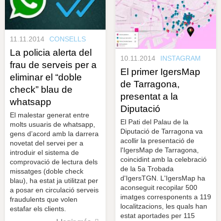
11.11.2014
CONSELLS
La policia alerta del
10.11.2014
INSTAGRAM
frau de serveis per a
El primer IgersMap
eliminar el “doble
de Tarragona,
check” blau de
presentat a la
whatsapp
Diputació
El malestar generat entre
El Pati del Palau de la
molts usuaris de whatsapp,
Diputació de Tarragona va
gens d’acord amb la darrera
acollir la presentació de
novetat del servei per a
l'IgersMap de Tarragona,
introduir el sistema de
coincidint amb la celebració
comprovació de lectura dels
de la 5a Trobada
missatges (doble check
d'IgersTGN. L'IgersMap ha
blau), ha estat ja utilitzat per
aconseguit recopilar 500
a posar en circulació serveis
imatges corresponents a 119
fraudulents que volen
localitzacions, les quals han
estafar els clients.
estat aportades per 115