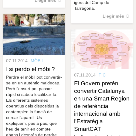
Llegir més
igers del Camp de
Tarragona.
Llegir més
07.11.2014
MÒBIL
I si perdo el mòbil?
07.11.2014
TIC
Perdre el mòbil pot convertir-
El Govern pretén
se en un autèntic maldecap.
Però l'ensurt pot passar
convertir Catalunya
ràpid si sabeu localitzar-lo.
en una Smart Region
Els diferents sistemes
de referència
operatius dels dispositius ja
contemplen la funció de
internacional amb
cercar l'aparell. Us
l'Estratègia
expliquem, pas a pas, què
SmartCAT
heu de tenir en compte
abans i després de perdre