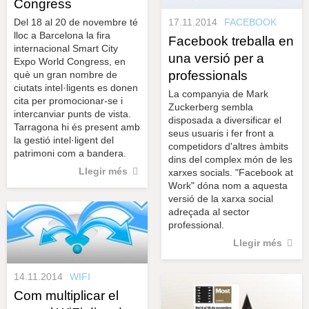
Congress
Del 18 al 20 de novembre té
17.11.2014
FACEBOOK
lloc a Barcelona la fira
Facebook treballa en
internacional Smart City
una versió per a
Expo World Congress, en
professionals
què un gran nombre de
ciutats intel·ligents es donen
La companyia de Mark
cita per promocionar-se i
Zuckerberg sembla
intercanviar punts de vista.
disposada a diversificar el
Tarragona hi és present amb
seus usuaris i fer front a
la gestió intel·ligent del
competidors d'altres àmbits
patrimoni com a bandera.
dins del complex món de les
Llegir més
xarxes socials. "Facebook at
Work" dóna nom a aquesta
versió de la xarxa social
adreçada al sector
professional.
Llegir més
14.11.2014
WIFI
Com multiplicar el