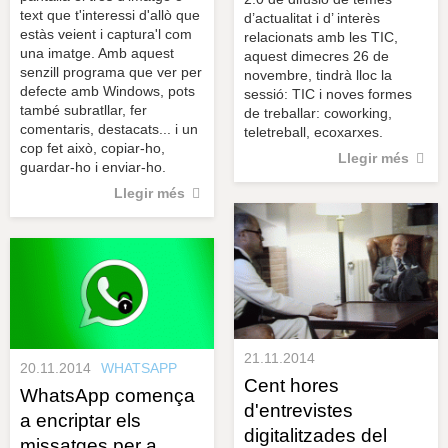
text que t'interessi d'allò que
d’actualitat i d’ interès
estàs veient i captura'l com
relacionats amb les TIC,
una imatge. Amb aquest
aquest dimecres 26 de
senzill programa que ver per
novembre, tindrà lloc la
defecte amb Windows, pots
sessió: TIC i noves formes
també subratllar, fer
de treballar: coworking,
comentaris, destacats... i un
teletreball, ecoxarxes.
cop fet això, copiar-ho,
Llegir més
guardar-ho i enviar-ho.
Llegir més
21.11.2014
20.11.2014
WHATSAPP
Cent hores
WhatsApp comença
d'entrevistes
a encriptar els
digitalitzades del
missatges per a