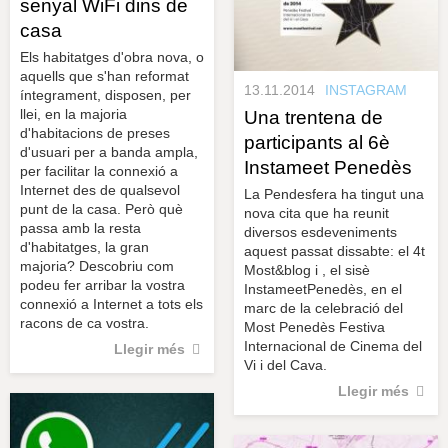
senyal WiFi dins de
casa
Els habitatges d'obra nova, o
aquells que s'han reformat
13.11.2014
INSTAGRAM
íntegrament, disposen, per
llei, en la majoria
Una trentena de
d'habitacions de preses
participants al 6è
d'usuari per a banda ampla,
Instameet Penedès
per facilitar la connexió a
Internet des de qualsevol
La Pendesfera ha tingut una
punt de la casa. Però què
nova cita que ha reunit
passa amb la resta
diversos esdeveniments
d'habitatges, la gran
aquest passat dissabte: el 4t
majoria? Descobriu com
Most&blog i , el sisè
podeu fer arribar la vostra
InstameetPenedès, en el
connexió a Internet a tots els
marc de la celebració del
racons de ca vostra.
Most Penedès Festiva
Internacional de Cinema del
Llegir més
Vi i del Cava.
Llegir més