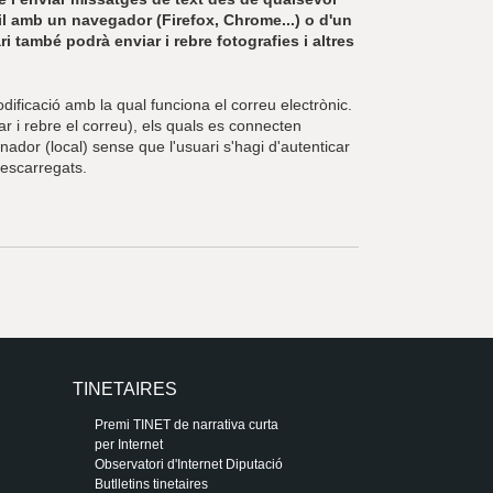
r
mail amb un navegador (Firefox, Chrome...) o d'un
a
ri també podrà enviar i rebre fotografies i altres
u
l
e
dificació amb la qual funciona el correu electrònic.
s
iar i rebre el correu), els quals es connecten
c
ador (local) sense que l'usuari s'hagi d'autenticar
l
escarregats.
a
u
TINETAIRES
Premi TINET de narrativa curta
per Internet
Observatori d'Internet Diputació
Butlletins tinetaires